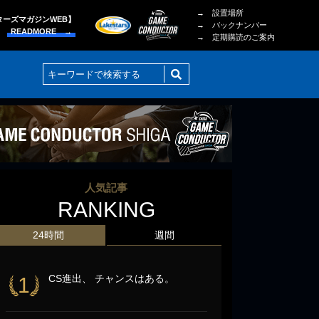
→ 設置場所
ターズマガジンWEB】
→ バックナンバー
READMORE →
→ 定期購読のご案内
人気記事
RANKING
24時間
週間
CS進出、 チャンスはある。
1