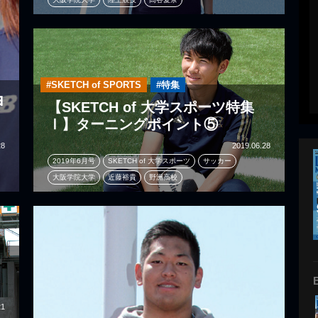
#SKETCH of SPORTS
#特集
甲
【SKETCH of 大学スポーツ特集
Ⅰ】ターニングポイント⑤
28
2019.06.28
2019年6月号
SKETCH of 大学スポーツ
サッカー
大阪学院大学
近藤裕貴
野洲高校
21