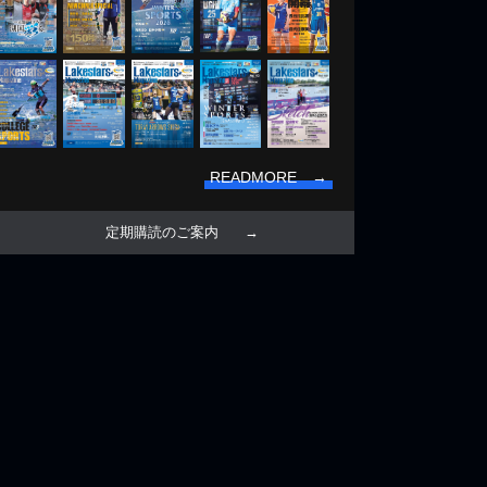
READMORE →
定期購読のご案内