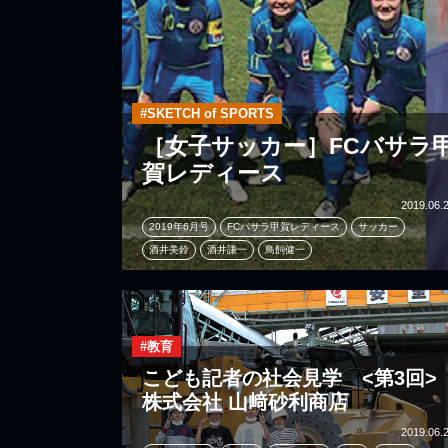
#SKETCH of SPORTS
［女子サッカー］FCバサラ
賀レディース
2019.06.
2019年6月号
FCバサラ甲賀レディース
サッカー
酒井美鈴
酒井謙一
鳥飼健一
#教育
こども記者の社会見学 <第3回>
株式会社 山﨑砂利商店
2019.06.