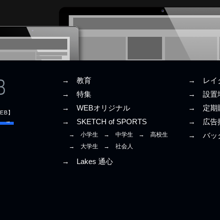
→ 教育
→ レイ
→ 特集
→ 設置
→ WEBオリジナル
→ 定期
EB】
E →
→ SKETCH of SPORTS
→ 広告
→ 小学生
→ 中学生
→ 高校生
→ バッ
→ 大学生
→ 社会人
→ Lakes 通心