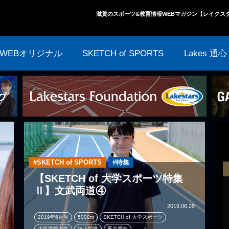
滋賀のスポーツ&教育情報WEBマガジン【レイクス
WEBオリジナル
SKETCH of SPORTS
Lakes 通心
#SKETCH of SPORTS
#特集
【SKETCH of 大学スポーツ特集
Ⅱ】文武両道④
2019.06.28
2019年6月号
5000m
SKETCH of 大学スポーツ
大阪学院大学
陸上競技
髙谷愛奈