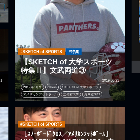
#SKETCH of SPORTS
#特集
【SKETCH of 大学スポーツ
特集Ⅱ】文武両道③
21
2019.06.21
2019年6月号
others
SKETCH of 大学スポーツ
アメリカンフットボール
立命館大学
鈴木総司郎
#SKETCH of SPORTS
［ｽﾉｰﾎﾞｰﾄﾞｸﾛｽ／ｱﾒﾘｶﾝﾌｯﾄﾎﾞｰﾙ］