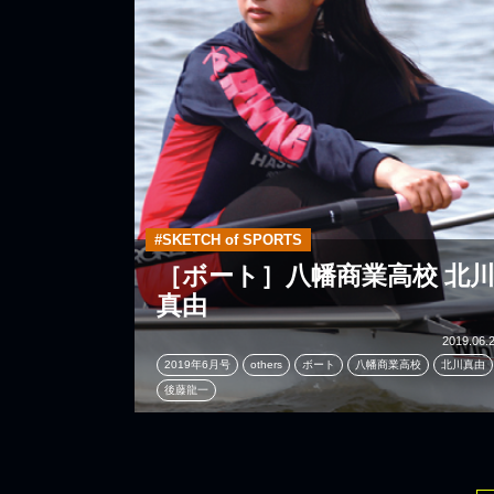
#SKETCH of SPORTS
［ボート］八幡商業高校 北
真由
2019.06.
2019年6月号
others
ボート
八幡商業高校
北川真由
後藤龍一