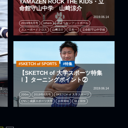
YAMAZEN ROCK THE KIDS・立
命館守山中学 山﨑涼介
2019.06.14
2019年6月号
others
アメリカンフットボール
スノーボードクロス
山﨑涼介
日本一
立命館守山中学校
#SKETCH of SPORTS
#特集
川
【SKETCH of 大学スポーツ特集
Ⅰ】ターニングポイント②
21
2019.06.14
200m
2019年6月号
SKETCH of 大学スポーツ
びわこ成蹊スポーツ大学
吉岡寛暁
陸上競技