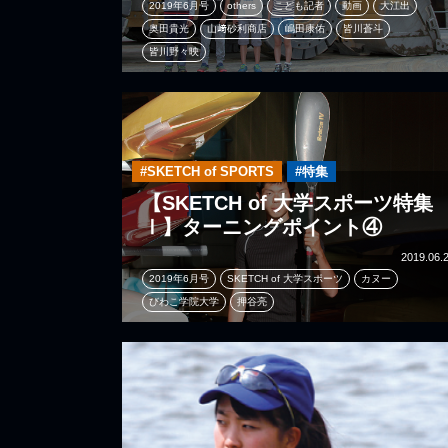
2019年6月号
others
こども記者
動画
大江出
奥田貴光
山﨑砂利商店
嶋田康佑
皆川蒼斗
皆川野々映
#SKETCH of SPORTS
#特集
【SKETCH of 大学スポーツ特集
Ⅰ】ターニングポイント④
2019.06.
2019年6月号
SKETCH of 大学スポーツ
カヌー
びわこ学院大学
押谷亮