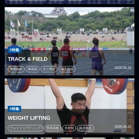
#特集
TRACK & FIELD
2026.06.25
勝馬純鈴
棒高跳
近江高校
陸上競技
#特集
WEIGHT LIFTING
2026.06.23
ウェイトリフティング
堅田高校
木村旬
鈴木琉生