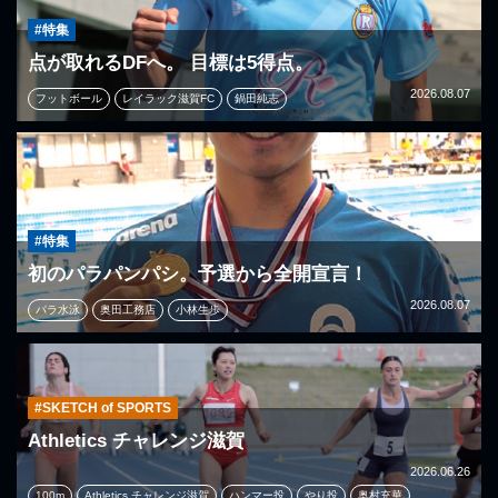
#特集
点が取れるDFへ。 目標は5得点。
2026.08.07
フットボール
レイラック滋賀FC
鍋田純志
#特集
初のパラパンパシ。予選から全開宣言！
2026.08.07
パラ水泳
奥田工務店
小林生歩
#SKETCH of SPORTS
Athletics チャレンジ滋賀
2026.06.26
100m
Athletics チャレンジ滋賀
ハンマー投
やり投
奥村充華