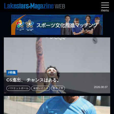
menu
#特集
CS進出、 チャンスはある。
2026.08.07
バスケットボール
滋賀レイクス
野本大智