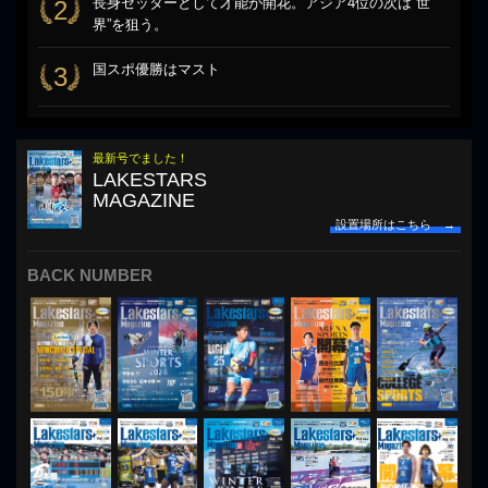
長身セッターとして才能が開花。アジア4位の次は“世
2
界”を狙う。
国スポ優勝はマスト
3
最新号でました！
LAKESTARS
MAGAZINE
設置場所はこちら →
BACK NUMBER