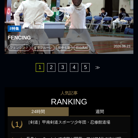
#特集
FENCING
2026.06.23
フェンシング
女子フルーレ
畑中七葉
石山高校
1
2
3
4
5
≫
人気記事
RANKING
24時間
週間
［剣道］甲南剣道スポーツ少年団・忍修館道場
1