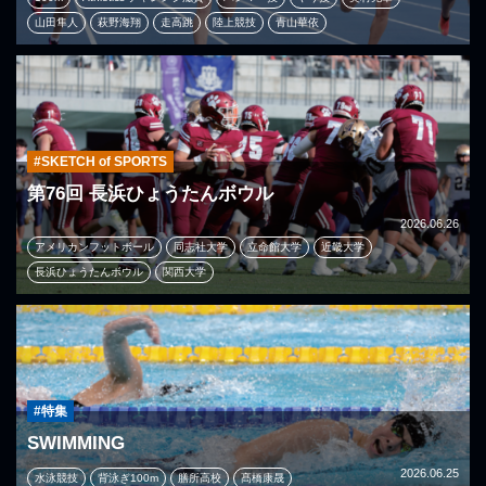
山田隼人
萩野海翔
走高跳
陸上競技
青山華依
#SKETCH of SPORTS
第76回 長浜ひょうたんボウル
2026.06.26
アメリカンフットボール
同志社大学
立命館大学
近畿大学
長浜ひょうたんボウル
関西大学
#特集
SWIMMING
2026.06.25
水泳競技
背泳ぎ100m
膳所高校
髙橋康晟