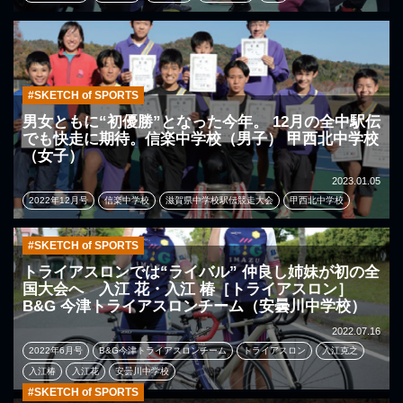
#SKETCH of SPORTS
男女ともに“初優勝”となった今年。 12月の全中駅伝
でも快走に期待。信楽中学校（男子） 甲西北中学校
（女子）
2023.01.05
2022年12月号
信楽中学校
滋賀県中学校駅伝競走大会
甲西北中学校
#SKETCH of SPORTS
トライアスロンでは“ライバル” 仲良し姉妹が初の全
国大会へ 入江 花・入江 椿［トライアスロン］
B&G 今津トライアスロンチーム（安曇川中学校）
2022.07.16
2022年6月号
B&G今津トライアスロンチーム
トライアスロン
入江克之
入江椿
入江花
安曇川中学校
#SKETCH of SPORTS