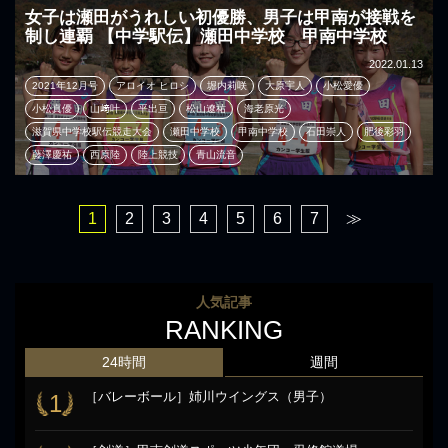
女子は瀬田がうれしい初優勝、男子は甲南が接戦を
制し連覇 【中学駅伝】瀬田中学校 甲南中学校
2022.01.13
2021年12月号
アロイオ ヒロシ
堀内莉咲
大原宇人
小松愛優
小松真優
山﨑叶
平出亘
松山遼祐
海老原光
滋賀県中学校駅伝競走大会
瀬田中学校
甲南中学校
石田崇人
肥後彩羽
藤澤慶祐
西原陸
陸上競技
青山流音
1
2
3
4
5
6
7
≫
人気記事
RANKING
24時間
週間
［バレーボール］姉川ウイングス（男子）
1