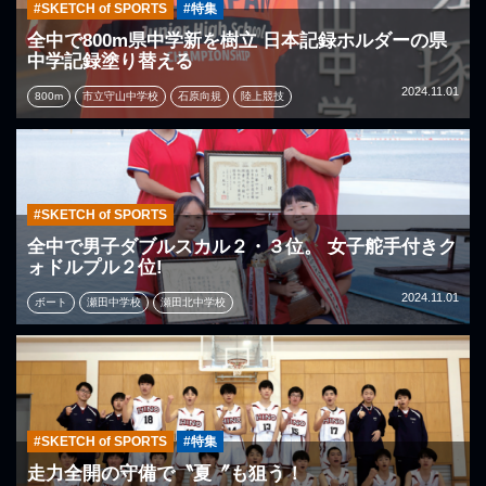
#SKETCH of SPORTS
#特集
全中で800m県中学新を樹立 日本記録ホルダーの県
中学記録塗り替える
2024.11.01
800m
市立守山中学校
石原向規
陸上競技
#SKETCH of SPORTS
全中で男子ダブルスカル２・３位。 女子舵手付きク
ォドルプル２位!
2024.11.01
ボート
瀬田中学校
瀬田北中学校
#SKETCH of SPORTS
#特集
走力全開の守備で〝夏〞も狙う！