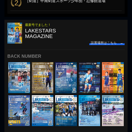
［剣道］甲南剣道スポーツ少年団・忍修館道場
2
最新号でました！
LAKESTARS
MAGAZINE
設置場所はこちら →
BACK NUMBER