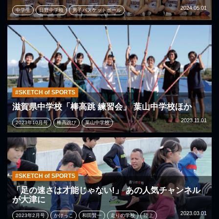
2024.05.01
中学生
日野中学校
男子バスケットボール
#SKETCH of SPORTS
滋賀県中学校「棒高跳 練習会」 葉山中学校ほか
2023.11.01
2023年10月号
棒高跳び
葉山中学校
#SKETCH of SPORTS
「足の速さは才能じゃない!」 あの人気チャンネル
が大津に
2023.03.01
2023年2月号
かけっこ
和田賢一
走りの学校
陸上