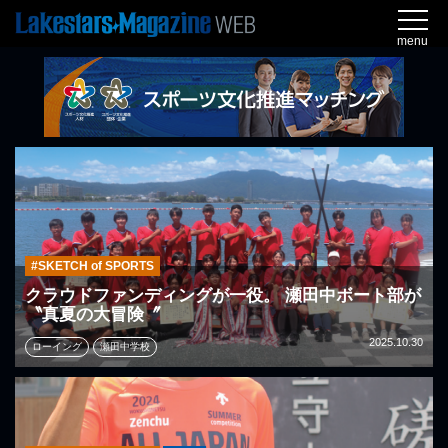
menu
#SKETCH of SPORTS
クラウドファンディングが一役。 瀬田中ボート部が
〝真夏の大冒険〞
2025.10.30
ローイング
瀬田中学校