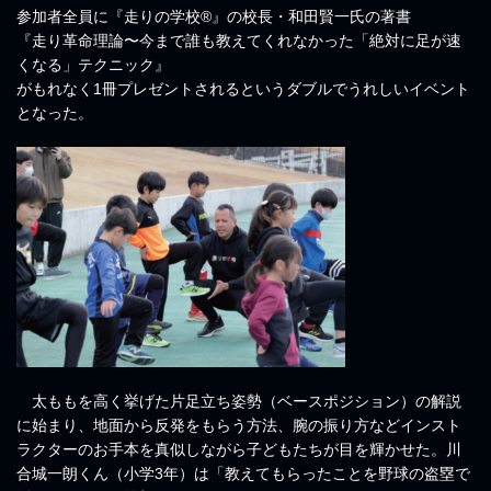
参加者全員に『走りの学校®』の校長・和田賢一氏の著書
『走り革命理論〜今まで誰も教えてくれなかった「絶対に足が速
くなる」テクニック』
がもれなく1冊プレゼントされるというダブルでうれしいイベント
となった。
太ももを高く挙げた片足立ち姿勢（ベースポジション）の解説
に始まり、地面から反発をもらう方法、腕の振り方などインスト
ラクターのお手本を真似しながら子どもたちが目を輝かせた。川
合城一朗くん（小学3年）は「教えてもらったことを野球の盗塁で