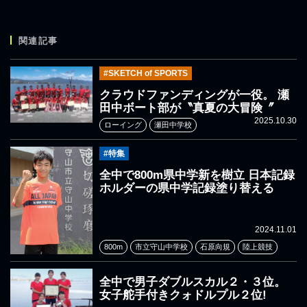
関連記事
#SKETCH of SPORTS
クラウドファンディングが一役。 瀬
田中ボート部が〝真夏の大冒険〞
2025.10.30
ローイング
瀬田中学校
#特集
全中で800m県中学新を樹立 日本記録
ホルダーの県中学記録塗り替える
2024.11.01
800m
市立守山中学校
石原向規
陸上競技
全中で男子ダブルスカル２・３位。
女子舵手付きクォドルプル２位!