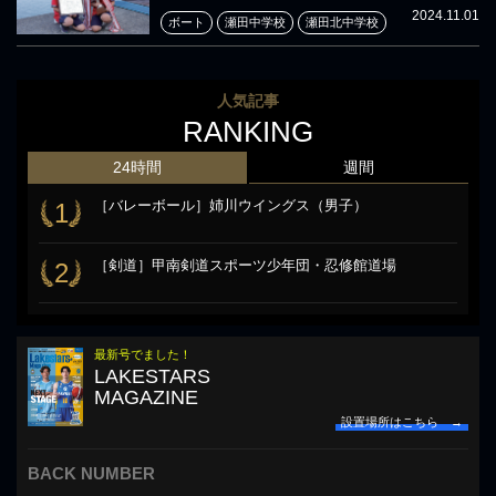
2024.11.01
ボート
瀬田中学校
瀬田北中学校
人気記事
RANKING
24時間
週間
［バレーボール］姉川ウイングス（男子）
1
［剣道］甲南剣道スポーツ少年団・忍修館道場
2
最新号でました！
LAKESTARS
MAGAZINE
設置場所はこちら →
BACK NUMBER