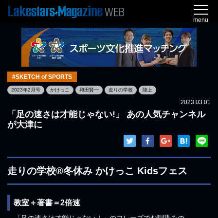
menu
#SKETCH of SPORTS
2023年2月号
かけっこ
和田賢一
走りの学校
陸上
2023.03.01
「足の速さは才能じゃない!」 あの人気チャンネル
が大津に
走りの学校®冬休み かけっこ Kidsフェス
教室＋著書＝2倍速