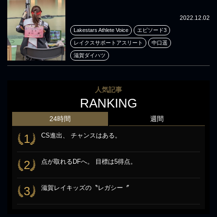
2022.12.02
Lakestars Athlete Voice
エピソード3
レイクスサポートアスリート
中口遥
滋賀ダイハツ
人気記事
RANKING
24時間
週間
CS進出、 チャンスはある。
1
点が取れるDFへ。 目標は5得点。
2
滋賀レイキッズの〝レガシー〞
3