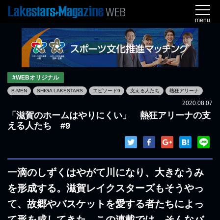
menu
#WEBオリジナル
B-MEN
SHIGA LAKESTARS
エピソード9
支える人たち
熱狂アリーナ
2020.08.07
「滋賀のホームはやりにくい」 熱狂アリーナの支
える人たち #9
一滴のしずくはやがて川になり、大きなうみ
を形成する。滋賀レイクスターズもそうやっ
て、故郷やバスケットを愛する者たちによっ
て形を成してきた。この連載では、そんなバ