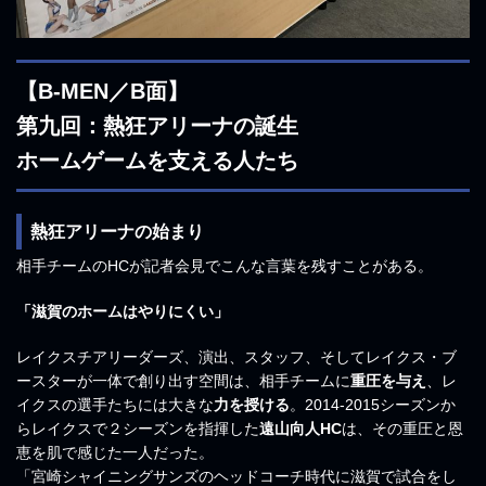
【B-MEN／B面】
第九回：熱狂アリーナの誕生
ホームゲームを支える人たち
熱狂アリーナの始まり
相手チームのHCが記者会見でこんな言葉を残すことがある。
「滋賀のホームはやりにくい」
レイクスチアリーダーズ、演出、スタッフ、そしてレイクス・ブ
ースターが一体で創り出す空間は、相手チームに
重圧を与え
、レ
イクスの選手たちには大きな
力を授ける
。2014-2015シーズンか
らレイクスで２シーズンを指揮した
遠山向人HC
は、その重圧と恩
恵を肌で感じた一人だった。
「宮崎シャイニングサンズのヘッドコーチ時代に滋賀で試合をし