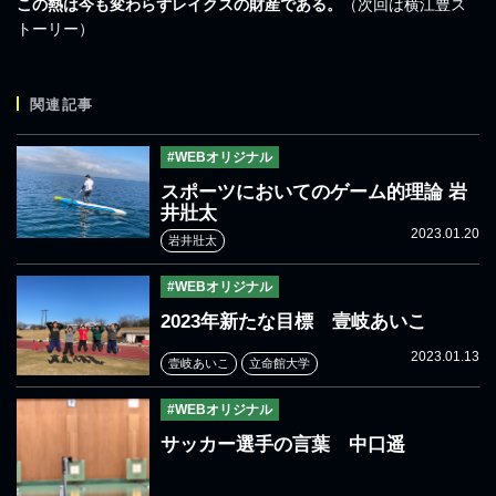
この熱は今も変わらずレイクスの財産である。
（次回は横江豊ス
トーリー）
関連記事
#WEBオリジナル
スポーツにおいてのゲーム的理論 岩
井壯太
2023.01.20
岩井壯太
#WEBオリジナル
2023年新たな目標 壹岐あいこ
2023.01.13
壹岐あいこ
立命館大学
#WEBオリジナル
サッカー選手の言葉 中口遥