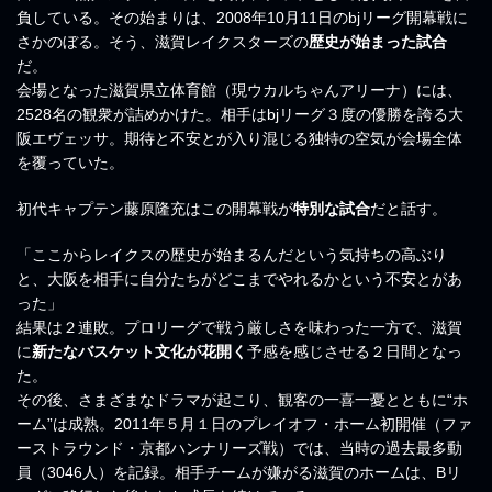
負している。その始まりは、2008年10月11日のbjリーグ開幕戦に
さかのぼる。そう、滋賀レイクスターズの
歴史が始まった試合
だ。
会場となった滋賀県立体育館（現ウカルちゃんアリーナ）には、
2528名の観衆が詰めかけた。相手はbjリーグ３度の優勝を誇る大
阪エヴェッサ。期待と不安とが入り混じる独特の空気が会場全体
を覆っていた。
初代キャプテン藤原隆充はこの開幕戦が
特別な試合
だと話す。
「ここからレイクスの歴史が始まるんだという気持ちの高ぶり
と、大阪を相手に自分たちがどこまでやれるかという不安とがあ
った」
結果は２連敗。プロリーグで戦う厳しさを味わった一方で、滋賀
に
新たなバスケット文化が花開く
予感を感じさせる２日間となっ
た。
その後、さまざまなドラマが起こり、観客の一喜一憂とともに“ホ
ーム”は成熟。2011年５月１日のプレイオフ・ホーム初開催（ファ
ーストラウンド・京都ハンナリーズ戦）では、当時の過去最多動
員（3046人）を記録。相手チームが嫌がる滋賀のホームは、Bリ