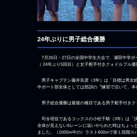
24年ぶりに男子総合優勝
7月26日・27日の全国中学生大会で、瀬田中学
（ 24年ぶり5回目）と女子舵手付きクォドルプル優
男子キャプテン藤井良彦（3年）は「目標は男女総
中ボート部全体としては部訓の〝練習で泣いて、本
男子総合優勝は最後の種目である男子舵手付きク
司令塔役であるコックスの小松千騎（3年）は「決
全体が見えない6レーンに追いやられた時はちょっ
ました。（1000m中の）ラスト600mで第１段階