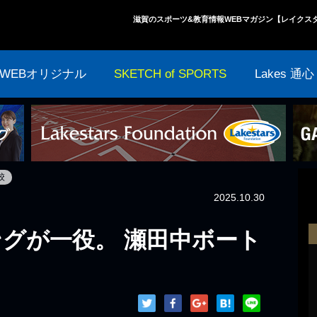
滋賀のスポーツ&教育情報WEBマガジン【レイクス
WEBオリジナル
SKETCH of SPORTS
Lakes 通心
校
2025.10.30
グが一役。 瀬田中ボート