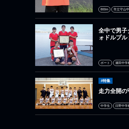
800m
市立守山
全中で男子
ォドルプル
ボート
瀬田中学
#特集
走力全開の
中学生
日野中学