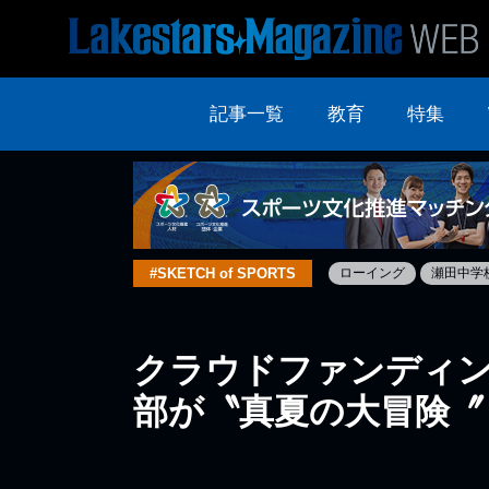
記事一覧
教育
特集
#SKETCH of SPORTS
ローイング
瀬田中学
クラウドファンディン
部が〝真夏の大冒険〞