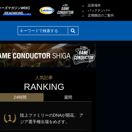
→ 設置場所
ターズマガジンWEB】
→ バックナンバー
READMORE →
→ 定期購読のご案内
人気記事
RANKING
24時間
週間
陸上ファミリーのDNAが開花。 ア
1
ジア選手権出場をめざす。