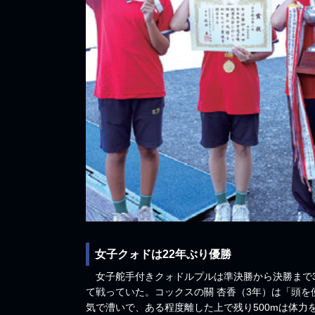
女子クォドは22年ぶり優勝
女子舵手付きクォドルプルは準決勝から決勝まで3
て戦っていた。コックスの關 杏香（3年）は「頭を
気で漕いで、ある程度離した上で残り500mは体力