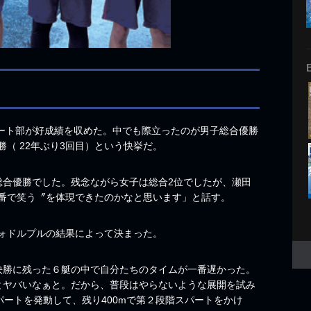
ボート部が好成績を収めた。中でも際立ったのが男子総合優勝
勝（ 22年ぶり3回目）という快挙だ。
合優勝でした。残念ながら女子は総合2位でしたが、瀬田
番で笑う〞を体現できたのかなと思います」と話す。
ォドルプルの結果によって決まった。
勝に残った６艇の中で自分たちのタイムが一番遅かった。
とヤバいなぁと。だから、普段はやらないような展開を試み
スパートを発動して、残り400mで第２段階スパートをかけ