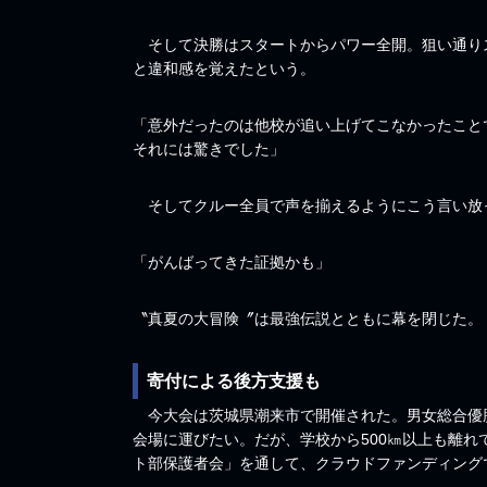
そして決勝はスタートからパワー全開。狙い通りス
と違和感を覚えたという。
「意外だったのは他校が追い上げてこなかったこと
それには驚きでした」
そしてクルー全員で声を揃えるようにこう言い放
「がんばってきた証拠かも」
〝真夏の大冒険〞は最強伝説とともに幕を閉じた。
寄付による後方支援も
今大会は茨城県潮来市で開催された。男女総合優
会場に運びたい。だが、学校から500㎞以上も離
ト部保護者会」を通して、クラウドファンディング