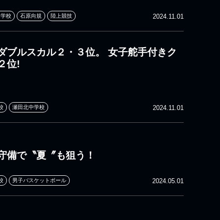
中学校
石原向規
陸上競技
2024.11.01
ダブルスカル２・３位。 女子舵手付きク
２位!
校
瀬田北中学校
2024.11.01
守備で〝夏〞も狙う！
校
男子バスケットボール
2024.05.01