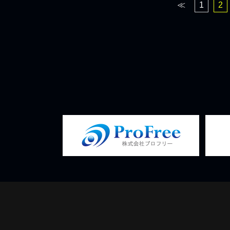
≪
1
2