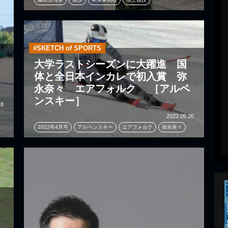
#SKETCH of SPORTS
大学ラストシーズンに大躍進 国
体と全日本インカレで初入賞 弥
永奈々 エアフォルク ［アルペ
ンスキー］
18
2022.05.20
2022年4月号
アルペンスキー
エアフォルク
弥永奈々