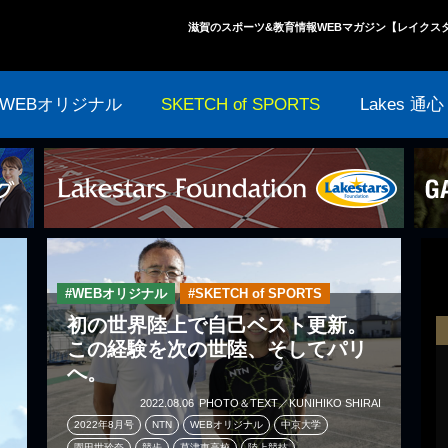
滋賀のスポーツ&教育情報WEBマガジン【レイクス
WEBオリジナル
SKETCH of SPORTS
Lakes 通心
#WEBオリジナル
#SKETCH of SPORTS
初の世界陸上で自己ベスト更新。
この経験を次の世陸、そしてパリ
へ。
2022.08.06
PHOTO＆TEXT／KUNIHIKO SHIRAI
2022年8月号
NTN
WEBオリジナル
中京大学
園田世玲奈
競歩
草津東高校
陸上競技