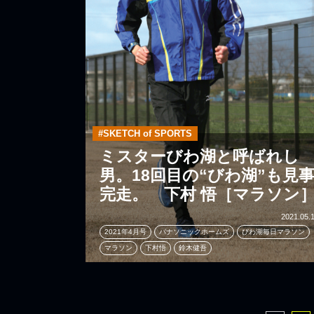
#SKETCH of SPORTS
ミスターびわ湖と呼ばれし
男。18回目の“びわ湖”も見
完走。 下村 悟［マラソン
2021.05.
2021年4月号
パナソニックホームズ
びわ湖毎日マラソン
マラソン
下村悟
鈴木健吾