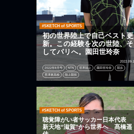
#SKETCH of SPORTS
初の世界陸上で自己ベスト更
新。この経験を次の世陸、そ
してパリへ。園田世玲奈
2022.09.
2022年8月号
NTN
世界陸上
園田世玲奈
競歩
草津東高校
陸上競技
#SKETCH of SPORTS
聴覚障がい者サッカー日本代表
新天地“滋賀”から世界へ 髙橋遥