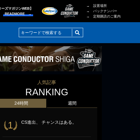
→ 設置場所
ターズマガジンWEB】
→ バックナンバー
READMORE →
→ 定期購読のご案内
人気記事
RANKING
24時間
週間
CS進出、 チャンスはある。
1