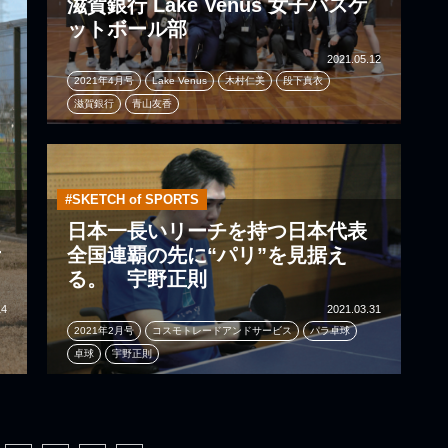
滋賀銀行 Lake Venus 女子バスケ
ットボール部
2021.05.12
2021年4月号
Lake Venus
木村仁美
段下真衣
滋賀銀行
青山友香
#SKETCH of SPORTS
日本一長いリーチを持つ日本代表
事
全国連覇の先に“パリ”を見据え
］
る。 宇野正則
14
2021.03.31
2021年2月号
コスモトレードアンドサービス
パラ卓球
卓球
宇野正則