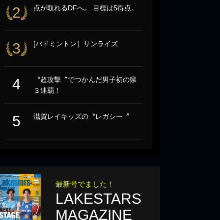
点が取れるDFへ。 目標は5得点。
2
[バドミントン］サンライズ
3
〝超攻撃〞でつかんだ男子初の県
4
３連覇！
滋賀レイキッズの〝レガシー〞
5
最新号でました！
LAKESTARS
MAGAZINE