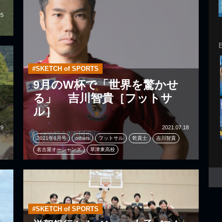
25
#SKETCH of SPORTS
9月のW杯で「世界を驚かせ
る」 吉川智貴［フットサ
ル］
29
2021.07.18
2021年6月号
others
フットサル
乾貴士
吉川智貴
名古屋オーシャンズ
草津東高校
#SKETCH of SPORTS