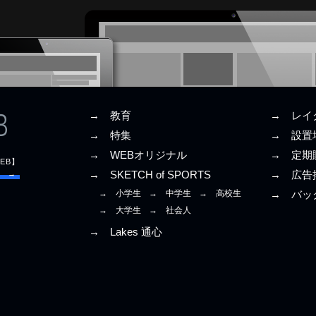
→ 教育
→ レイ
→ 特集
→ 設置
→ WEBオリジナル
→ 定期
EB】
E →
→ SKETCH of SPORTS
→ 広告
→ 小学生
→ 中学生
→ 高校生
→ バッ
→ 大学生
→ 社会人
→ Lakes 通心