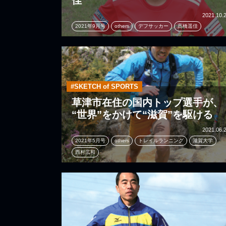
佳
2021.10.
2021年9月号
others
デフサッカー
髙橋遥佳
#SKETCH of SPORTS
草津市在住の国内トップ選手が、
“世界”をかけて“滋賀”を駆ける
2021.06.
2021年5月号
others
トレイルランニング
滋賀大学
西村広和