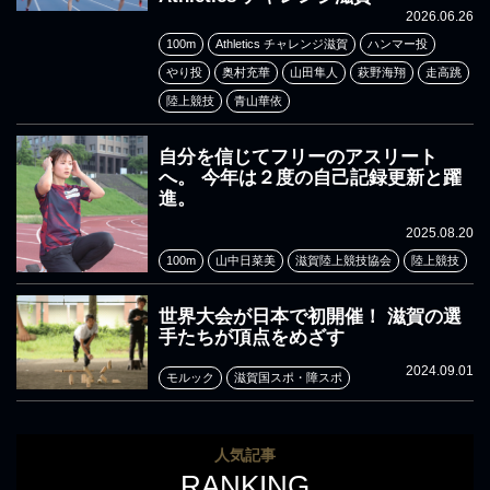
2026.06.26
100m
Athletics チャレンジ滋賀
ハンマー投
やり投
奥村充華
山田隼人
萩野海翔
走高跳
陸上競技
青山華依
自分を信じてフリーのアスリート
へ。 今年は２度の自己記録更新と躍
進。
2025.08.20
100m
山中日菜美
滋賀陸上競技協会
陸上競技
世界大会が日本で初開催！ 滋賀の選
手たちが頂点をめざす
2024.09.01
モルック
滋賀国スポ・障スポ
人気記事
RANKING