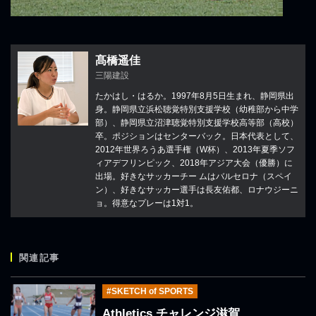
髙橋遥佳
三陽建設
たかはし・はるか。1997年8月5日生まれ、静岡県出
身。静岡県立浜松聴覚特別支援学校（幼稚部から中学
部）、静岡県立沼津聴覚特別支援学校高等部（高校）
卒。ポジションはセンターバック。日本代表として、
2012年世界ろうあ選手権（W杯）、2013年夏季ソフ
ィアデフリンピック、2018年アジア大会（優勝）に
出場。好きなサッカーチー ムはバルセロナ（スペイ
ン）、好きなサッカー選手は長友佑都、ロナウジーニ
ョ。得意なプレーは1対1。
関連記事
#SKETCH of SPORTS
Athletics チャレンジ滋賀