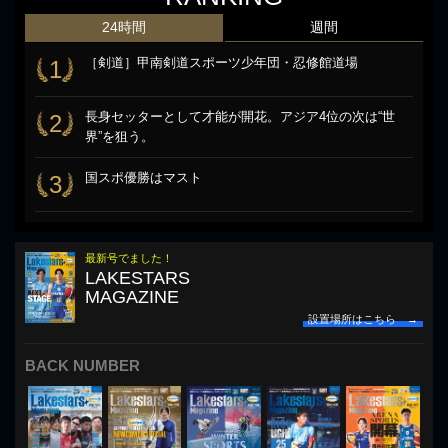
24時間
週間
［剣道］甲南剣道スポーツ少年団・忍修館道場
1
長身セッターとして才能が開花。アジア4位の次は“世
2
界”を狙う。
国スポ優勝はマスト
3
最新号でました！
LAKESTARS
MAGAZINE
設置場所はこちら →
BACK NUMBER