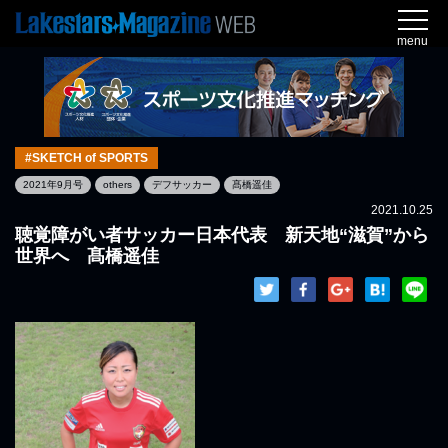
menu
#SKETCH of SPORTS
2021年9月号
others
デフサッカー
髙橋遥佳
2021.10.25
聴覚障がい者サッカー日本代表 新天地“滋賀”から
世界へ 髙橋遥佳