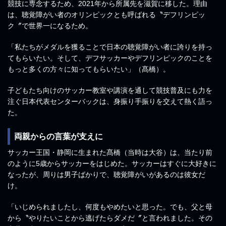
競技に専念するため、2021年から所属先を滋賀に移した。理由
は、聴覚障がい者のオリンピックとも呼ばれる〝デフリンピッ
ク〞で世界一になるため。
「私たちがメダルを獲ることで日本の聴覚障がい者に誇りを持っ
てもらいたい。そして、デフサッカーやデフリンピックのことを
もっと多くの方々に知ってもらいたい」（髙橋）。
子どもたち向けのサッカー教室や講演を通して競技普及にも力を
注ぐ日本代表センターバックは、身振り手振りを交えて熱く語っ
た。
両親からの言葉が支えに
サッカー王国・静岡に生まれた髙橋（当時は大谷）は、当たり前
のように5歳からサッカーをはじめた。サッカーはすぐに大好きに
なったが、周りは男子ばかりで、聴覚障がいがあるのは彼女だ
け。
「いじめられましたし、何度もやめたいと思った。でも、父と母
から〝やりたいことから逃げたらダメだ〞と言われました。その