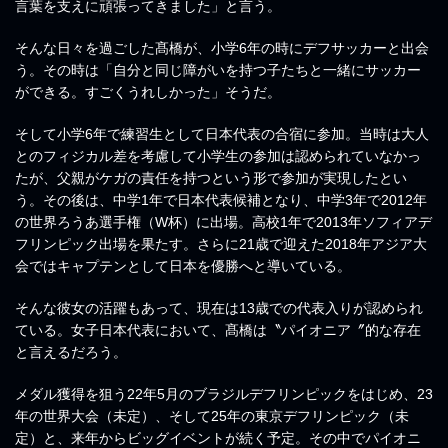
言葉を支えに頑張ってきました」と言う。
そんな日々を過ごした髙橋が、小学6年の時にデフサッカーと出会
う。その時は「自分と同じ障がいを持つ子たちと一緒にサッカー
ができる。すごくうれしかった」そうだ。
そして小学6年で練習生として日本代表の合宿に参加。当時は大人
とのフィジカル差を考慮して小学生の参加は認められていなかっ
たが、父親がケガの責任を持つという形で参加が実現したとい
う。その後は、中学1年で日本代表候補となり、中学3年で2012年
の世界ろうあ選手権（W杯）に出場。高校1年で2013年ソフィアデ
フリンピック出場を果たす。さらに21歳で迎えた2018年アジア大
会ではキャプテンとして日本を優勝へと導いている。
そんな彼女の活躍もあって、現在は13歳での代表入りが認められ
ている。女子日本代表において、髙橋は〝パイオニア〞的な存在
と言えるだろう。
メダル獲得を狙う22年5月のブラジルデフリンピックをはじめ、23
年の世界大会（未定）、そして25年の東京デフリンピック（未
定）と、来年からビッグイベントが続く予定。その中でパイオニ