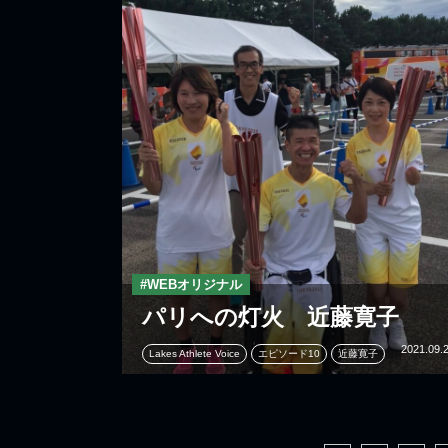
#WEBオリジナル
パリへの灯火 近藤寛子
2021.09.
Lakes Athlete Voice
エピソード10
近藤寛子