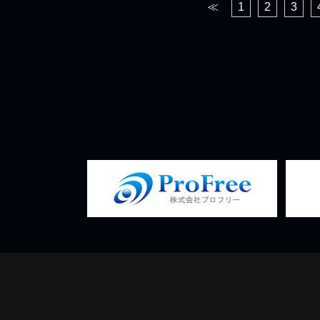
≪
1
2
3