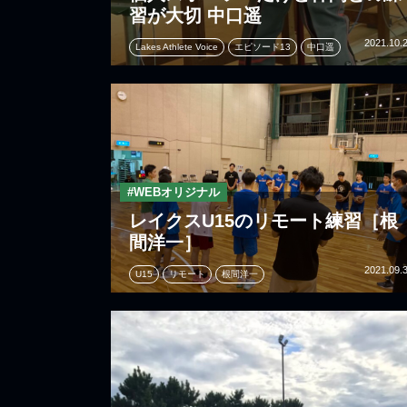
習が大切 中口遥
2021.10.
Lakes Athlete Voice
エピソード13
中口遥
#WEBオリジナル
レイクスU15のリモート練習［根
間洋一］
2021.09.
U15
リモート
根間洋一