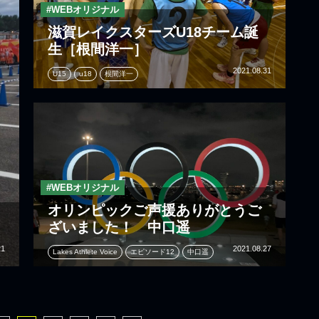
#WEBオリジナル
滋賀レイクスターズU18チーム誕
生［根間洋一］
2021.08.31
U15
u18
根間洋一
#WEBオリジナル
オリンピックご声援ありがとうご
ざいました！ 中口遥
21
2021.08.27
Lakes Athlete Voice
エピソード12
中口遥