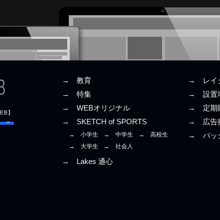
→ 教育
→ レイ
→ 特集
→ 設置
→ WEBオリジナル
→ 定期
EB】
E →
→ SKETCH of SPORTS
→ 広告
→ 小学生
→ 中学生
→ 高校生
→ バッ
→ 大学生
→ 社会人
→ Lakes 通心