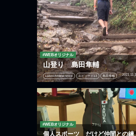
#WEBオリジナル
山登り 島田隼輔
2021.11.
Lakes Athlete Voice
エピソード13
島田隼輔
#WEBオリジナル
個人スポーツ だけど仲間との練