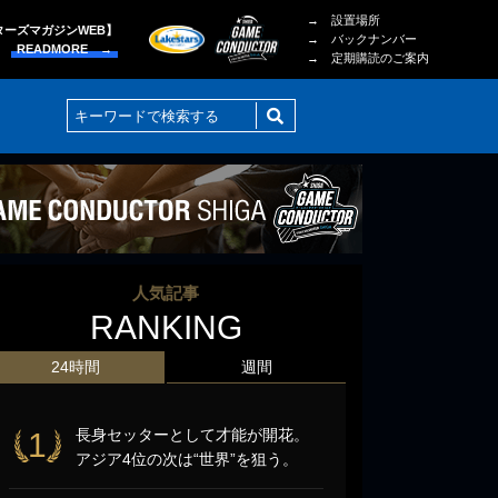
→ 設置場所
ターズマガジンWEB】
→ バックナンバー
READMORE →
→ 定期購読のご案内
人気記事
RANKING
24時間
週間
長身セッターとして才能が開花。
1
アジア4位の次は“世界”を狙う。