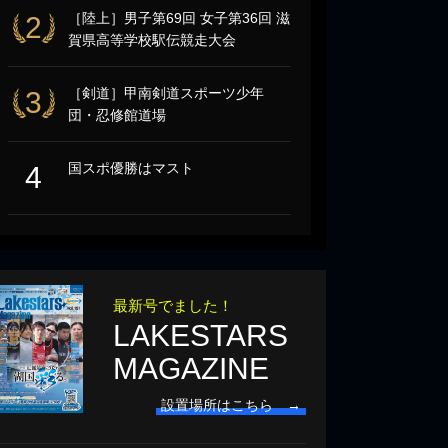
［陸上］男子第69回 女子第36回 滋
2
賀県高等学校駅伝競走大会
［剣道］甲南剣道スポーツ少年
3
団・忍修館道場
国スポ優勝はマスト
4
最新号でました！
LAKESTARS
MAGAZINE
設置場所はこちら →