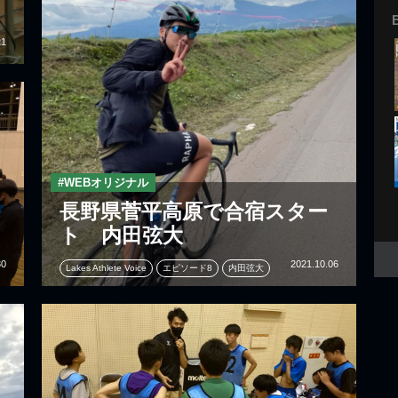
21
#WEBオリジナル
長野県菅平高原で合宿スター
ト 内田弦大
30
2021.10.06
Lakes Athlete Voice
エピソード8
内田弦大