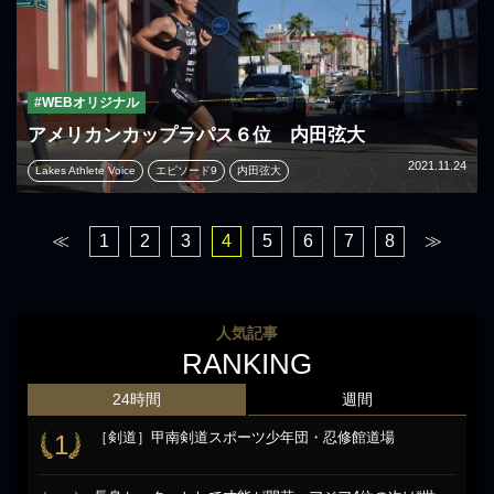
#WEBオリジナル
アメリカンカップラパス６位 内田弦大
2021.11.24
Lakes Athlete Voice
エピソード9
内田弦大
≪
1
2
3
4
5
6
7
8
≫
人気記事
RANKING
24時間
週間
［剣道］甲南剣道スポーツ少年団・忍修館道場
1