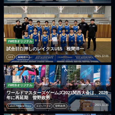
#WEBオリジナル
試合目白押しのレイクスU15 根間洋一
2021.12.01
U15
根間洋一
#WEBオリジナル
ワールドマスターズゲームズ2021関西大会は、2026
年に再延期 曽野政男
2021.11.26
Lakes Athlete Voice
エピソード2
曽野政男