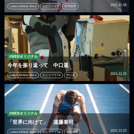
2021.12.28
Lakes Athlete Voice
エピソード3
曽野政男
#WEBオリジナル
今年を振り返って 中口遥
2021.12.25
Lakes Athlete Voice
エピソード14
中口遥
#WEBオリジナル
「世界に向けて」 遠藤泰司
2021.12.23
Lakes Athlete Voice
エピソード14
遠藤泰司