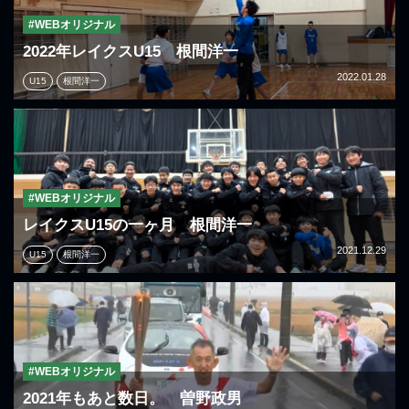
#WEBオリジナル
2022年レイクスU15 根間洋一
2022.01.28
U15
根間洋一
#WEBオリジナル
レイクスU15の一ヶ月 根間洋一
2021.12.29
U15
根間洋一
#WEBオリジナル
2021年もあと数日。 曽野政男