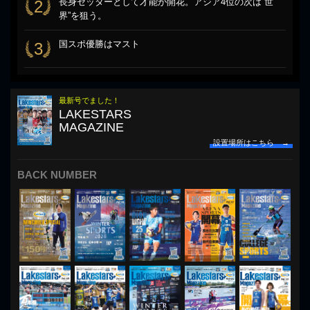
長身セッターとして才能が開花。アジア4位の次は“世
2
界”を狙う。
国スポ優勝はマスト
3
最新号でました！
LAKESTARS
MAGAZINE
設置場所はこちら →
BACK NUMBER