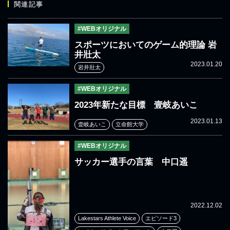
関連記事
#WEBオリジナル
スポーツにおいてのゲーム的理論 岩
井壯太
2023.01.20
岩井壯太
#WEBオリジナル
2023年新たな目標 壹岐あいこ
2023.01.13
壹岐あいこ
立命館大学
#WEBオリジナル
サッカー選手の言葉 中口遥
2022.12.02
Lakestars Athlete Voice
エピソード3