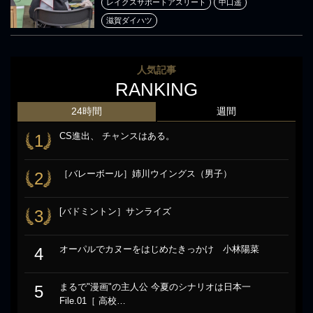
レイクスサポートアスリート
中口遥
滋賀ダイハツ
人気記事
RANKING
24時間
週間
CS進出、 チャンスはある。
1
［バレーボール］姉川ウイングス（男子）
2
[バドミントン］サンライズ
3
オーパルでカヌーをはじめたきっかけ 小林陽菜
4
まるで"漫画"の主人公 今夏のシナリオは日本一
5
File.01［ 高校…