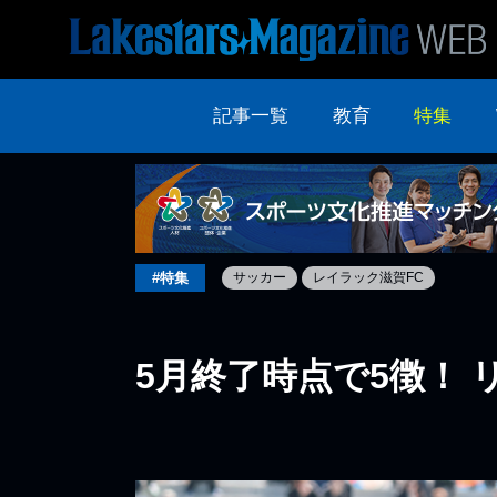
記事一覧
教育
特集
#特集
サッカー
レイラック滋賀FC
5月終了時点で5徴！