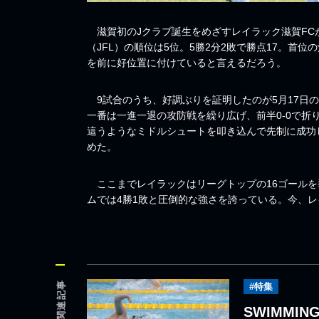
滋賀初のJクラブ誕生をめざすレイラック滋賀FC
（JFL）の順位は5位。5勝2分2敗で勝点17。首
を前に好位置に付けていると言えるだろう。
9試合のうち、好調ぶりを証明したのが5月17日
一番は一進一退の攻防戦を繰り広げ、前半0-0で折
這うようなミドルシュートを叩き込んで先制に成功
めた。
ここまでレイラックはリーグトップの16ゴールを
ムでは4勝1敗と圧倒的な強さを誇っている。今、レ
関連記事
#特集
SWIMMIN