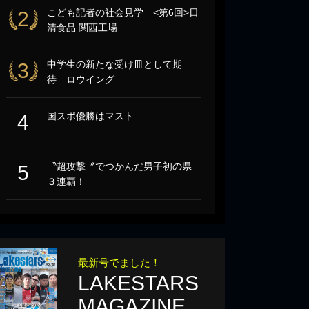
こども記者の社会見学 <第6回>日
2
清食品 関西工場
中学生の新たな受け皿として期
3
待 ロウイング
国スポ優勝はマスト
4
〝超攻撃〞でつかんだ男子初の県
5
３連覇！
最新号でました！
LAKESTARS
MAGAZINE