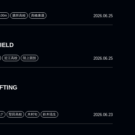
00m
膳所高校
髙橋康晟
2026.06.25
IELD
近江高校
陸上競技
2026.06.25
FTING
グ
堅田高校
木村旬
鈴木琉生
2026.06.23