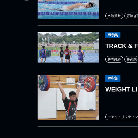
水泳競技
背泳ぎ1
#特集
TRACK & F
勝馬純鈴
棒高跳
#特集
WEIGHT LI
ウェイトリフティン