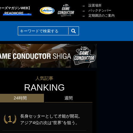
→ 設置場所
ターズマガジンWEB】
→ バックナンバー
READMORE →
→ 定期購読のご案内
人気記事
RANKING
24時間
週間
長身セッターとして才能が開花。
1
アジア4位の次は“世界”を狙う。