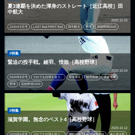
夏3連覇を決めた渾身のストレート［近江高校］田
中航大
2020.10.15
2020年9月号
LAST Ball FIRST Ball
田中航大
野球
高校野球2020
#特集
緊迫の投手戦。綾羽、惜敗［高校野球］
2020.10.14
2020年9月号
それでも白球を追う。
早津康生
綾羽高校
近藤大暉
野球
高校野球2020
#特集
滋賀学園。無念のベスト4［高校野球］
2020.10.12
2020年9月号
それでも白球を追う。
友寄叶也
滋賀学園高校
遠山虎太郎