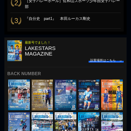
［女子バレーボール］佐和山スポーツ少年団女子バレー
2
部
『自分史 part1』 本田ルーカス剛史
3
最新号でました！
LAKESTARS
MAGAZINE
設置場所はこちら →
BACK NUMBER