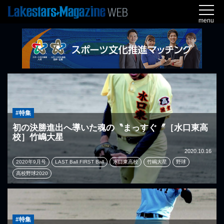
menu
#特集
初の決勝進出へ導いた魂の〝まっすぐ〞［水口東高
校］竹嶋大星
2020.10.16
2020年9月号
LAST Ball FIRST Ball
水口東高校
竹嶋大星
野球
高校野球2020
#特集