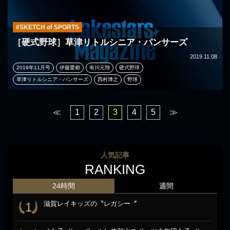
#SKETCH of SPORTS
［硬式野球］草津リトルシニア・パンサーズ
2019.11.08
2019年11月号
伊藤愛都
有川元翔
硬式野球
草津リトルシニア・パンサーズ
西村博之
野球
≪
1
2
3
4
5
≫
人気記事
RANKING
24時間
週間
滋賀レイキッズの〝レガシー〞
1