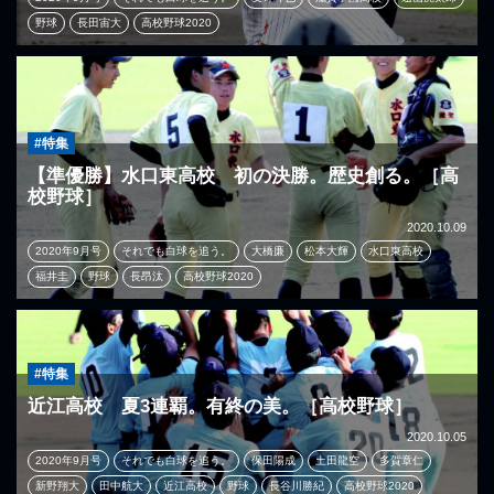
野球
長田宙大
高校野球2020
#特集
【準優勝】水口東高校 初の決勝。歴史創る。［高
校野球］
2020.10.09
2020年9月号
それでも白球を追う。
大橋廉
松本大輝
水口東高校
福井圭
野球
長昂汰
高校野球2020
#特集
近江高校 夏3連覇。有終の美。［高校野球］
2020.10.05
2020年9月号
それでも白球を追う。
保田陽成
土田龍空
多賀章仁
新野翔大
田中航大
近江高校
野球
長谷川勝紀
高校野球2020