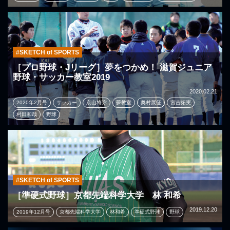
#SKETCH of SPORTS
［プロ野球・Jリーグ］夢をつかめ！ 滋賀ジュニア
野球・サッカー教室2019
2020.02.21
2020年2月号
サッカー
京山将弥
夢教室
奥村展征
宮吉拓実
村田和哉
野球
#SKETCH of SPORTS
［準硬式野球］京都先端科学大学 林 和希
2019.12.20
2019年12月号
京都先端科学大学
林和希
準硬式野球
野球