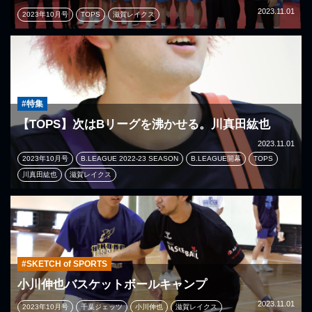
2023.11.01
2023年10月号
TOPS
滋賀レイクス
#特集
【TOPS】次はBリーグを沸かせる。川真田紘也
2023.11.01
2023年10月号
B.LEAGUE 2022-23 SEASON
B.LEAGUE開幕
TOPS
川真田紘也
滋賀レイクス
#SKETCH of SPORTS
小川伸也バスケットボールキャンプ
2023.11.01
2023年10月号
千葉ジェッツ
小川伸也
滋賀レイクス