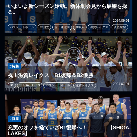
いよいよ新シーズン始動。新体制会見から展望を探
る。
2024.09.01
バスケットボール
中山太
前田健滋朗
原毅人
滋賀レイクス
眞庭城聖
#特集
祝！滋賀レイクス B1復帰＆B2優勝
2024.07.01
B1
SHIGA LAKES
バスケットボール
滋賀レイクス
#特集
充実のオフを経ていざB1復帰へ！ 【SHIGA
LAKES】