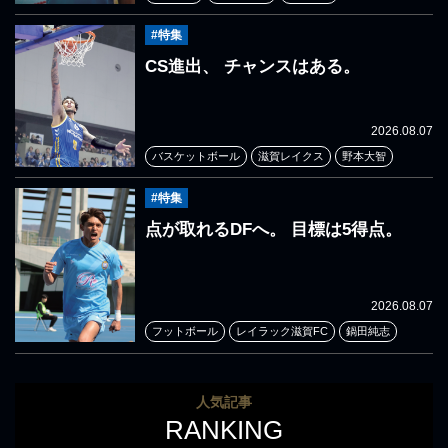
#特集
CS進出、 チャンスはある。
2026.08.07
バスケットボール
滋賀レイクス
野本大智
#特集
点が取れるDFへ。 目標は5得点。
2026.08.07
フットボール
レイラック滋賀FC
鍋田純志
人気記事
RANKING