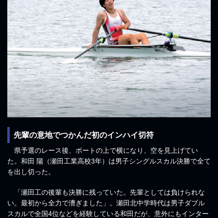
先輩の意地でつかんだ初のインハイ切符
県予選のレース後、ボートの上で横になり、空を見上げてい
た。和田 陽（瀬田工業高校3年）は男子シングルスカル決勝で全て
を出し切った。
「瀬田工の後輩も決勝に残っていた。先輩としては負けられな
い。最初から全力で漕ぎました」。瀬田北中学時代は男子ダブル
スカルで全国4位などを経験している和田だが、意外にもインター