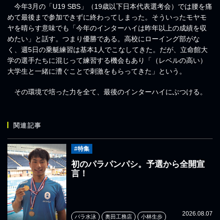
今年3月の「U19 SBS」（19歳以下日本代表選考会）では腰を痛
めて最後まで参加できずに終わってしまった。そういったモヤモ
ヤを晴らす意味でも「今年のインターハイは昨年以上の成績を収
めたい」と話す。つまり優勝である。高校にローイング部がな
く、週5日の乗艇練習は基本1人でこなしてきた。だが、立命館大
学の選手たちに混じって練習する機会もあり「（レベルの高い）
大学生と一緒に漕ぐことで刺激をもらってきた」という。
その環境で培った力を全て、最後のインターハイにぶつける。
関連記事
#特集
初のパラパンパシ。予選から全開宣
言！
2026.08.07
パラ水泳
奥田工務店
小林生歩