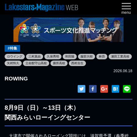
menu
#特集
ロウイング
三村真由
久保秀明
和田陽
服部大樹
林昴
瀬田工業高校
矢村怜久
立命館守山高校
膳所高校
西村吉生
2026.06.18
ROWING
8月9日（日）～13日（木）
関西みらいローイングセンター
大津市で開催されるローイング競技には、滋賀県予選（春季総