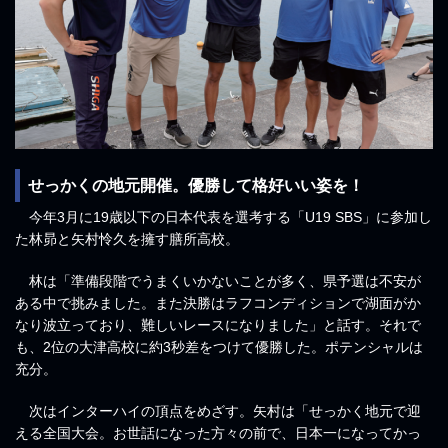
せっかくの地元開催。優勝して格好いい姿を！
今年3月に19歳以下の日本代表を選考する「U19 SBS」に参加し
た林昴と矢村怜久を擁す膳所高校。
林は「準備段階でうまくいかないことが多く、県予選は不安が
ある中で挑みました。また決勝はラフコンディションで湖面がか
なり波立っており、難しいレースになりました」と話す。それで
も、2位の大津高校に約3秒差をつけて優勝した。ポテンシャルは
充分。
次はインターハイの頂点をめざす。矢村は「せっかく地元で迎
える全国大会。お世話になった方々の前で、日本一になってかっ