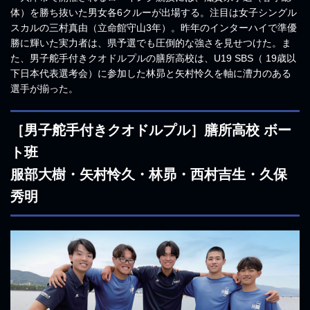
体）を勝ち抜いた男女各6クルーが出場する。注目は女子シングル
スカルの三村真由（立命館守山3年）。昨年のインターハイで準優
勝に輝いた実力者は、県予選でも圧倒的な強さを見せつけた。ま
た、男子舵手付きクオドルプルの膳所高校は、U19 SBS（ 19歳以
下日本代表選考会）に参加した林昴と矢村怜久を軸に漕力のある
選手が揃った。
［男子舵手付きクオドルプル］
膳所高校 ボー
ト班
服部大樹・矢村怜久・林昴・西村吉生・久保
秀明