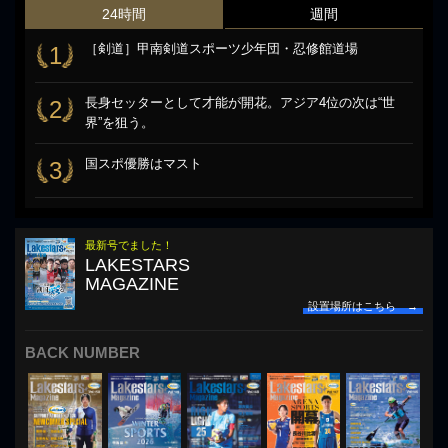
24時間
週間
［剣道］甲南剣道スポーツ少年団・忍修館道場
1
長身セッターとして才能が開花。アジア4位の次は“世
2
界”を狙う。
国スポ優勝はマスト
3
最新号でました！
LAKESTARS
MAGAZINE
設置場所はこちら →
BACK NUMBER