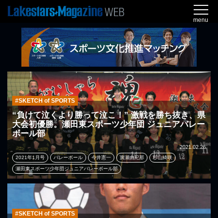
menu
#SKETCH of SPORTS
“負けて泣くより勝って泣こ！” 激戦を勝ち抜き、県
大会初優勝。瀬田東スポーツ少年団 ジュニアバレー
ボール部
2021.02.26
2021年1月号
バレーボール
今井憲一
廣瀬由紀那
杉山綺咲
瀬田東スポーツ少年団ジュニアバレーボール部
#SKETCH of SPORTS