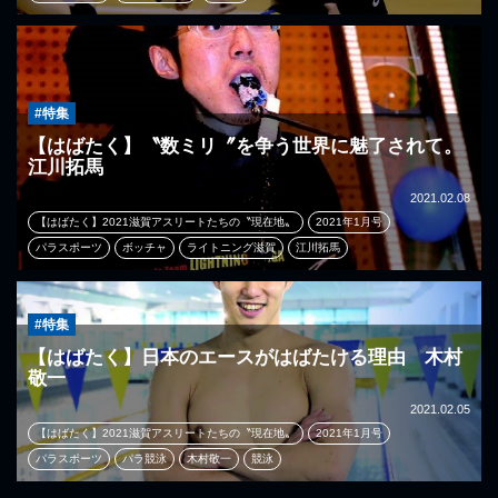
#特集
【はばたく】〝数ミリ〞を争う世界に魅了されて。
江川拓馬
2021.02.08
【はばたく】2021滋賀アスリートたちの〝現在地〟
2021年1月号
パラスポーツ
ボッチャ
ライトニング滋賀
江川拓馬
#特集
【はばたく】日本のエースがはばたける理由 木村
敬一
2021.02.05
【はばたく】2021滋賀アスリートたちの〝現在地〟
2021年1月号
パラスポーツ
パラ競泳
木村敬一
競泳