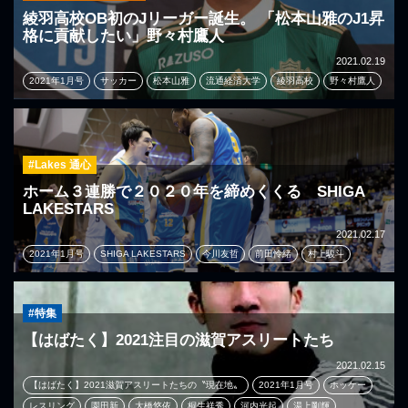
綾羽高校OB初のJリーガー誕生。 「松本山雅のJ1昇
格に貢献したい」野々村鷹人
2021.02.19
2021年1月号
サッカー
松本山雅
流通経済大学
綾羽高校
野々村鷹人
#Lakes 通心
ホーム３連勝で２０２０年を締めくくる SHIGA
LAKESTARS
2021.02.17
2021年1月号
SHIGA LAKESTARS
今川友哲
前田怜緒
村上駿斗
#特集
【はばたく】2021注目の滋賀アスリートたち
2021.02.15
【はばたく】2021滋賀アスリートたちの〝現在地〟
2021年1月号
ホッケー
レスリング
園田新
大橋悠依
桐生祥秀
河内光起
湯上剛輝