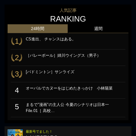
人気記事
RANKING
24時間
週間
CS進出、 チャンスはある。
1
［バレーボール］姉川ウイングス（男子）
2
[バドミントン］サンライズ
3
オーパルでカヌーをはじめたきっかけ 小林陽菜
4
まるで"漫画"の主人公 今夏のシナリオは日本一
5
File.01［ 高校…
最新号でました！