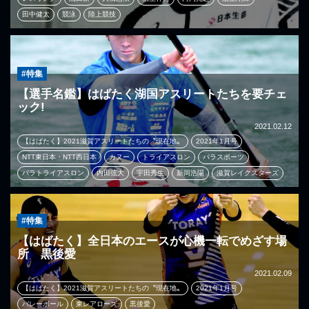
田中健太
競泳
陸上競技
#特集
【選手名鑑】はばたく湖国アスリートたちを要チェ
ック!
2021.02.12
【はばたく】2021滋賀アスリートたちの〝現在地〟
2021年1月号
NTT東日本・NTT西日本
カヌー
トライアスロン
パラスポーツ
パラトライアスロン
内田弦大
宇田秀生
新岡浩陽
滋賀レイクスターズ
#特集
【はばたく】全日本のエースが心機一転でめざす場
所 黒後愛
2021.02.09
【はばたく】2021滋賀アスリートたちの〝現在地〟
2021年1月号
バレーボール
東レアローズ
黒後愛