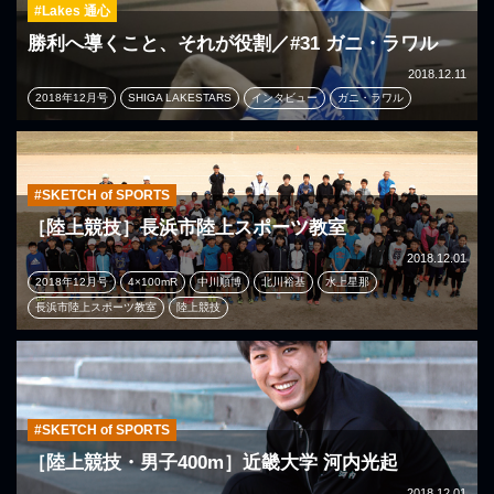
#Lakes 通心
勝利へ導くこと、それが役割／#31 ガニ・ラワル
2018.12.11
2018年12月号
SHIGA LAKESTARS
インタビュー
ガニ・ラワル
#SKETCH of SPORTS
［陸上競技］長浜市陸上スポーツ教室
2018.12.01
2018年12月号
4×100mR
中川順博
北川裕基
水上星那
長浜市陸上スポーツ教室
陸上競技
#SKETCH of SPORTS
［陸上競技・男子400m］近畿大学 河内光起
2018.12.01