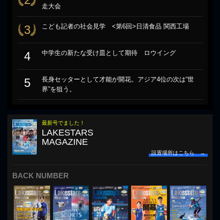
走大会
こども記者の社会見学 <第6回>日清食品 関西工場
3
中学生の新たな受け皿として期待 ロウイング
4
長身セッターとして才能が開花。アジア4位の次は“世
5
界”を狙う。
最新号でました！
LAKESTARS
MAGAZINE
設置場所はこちら →
BACK NUMBER