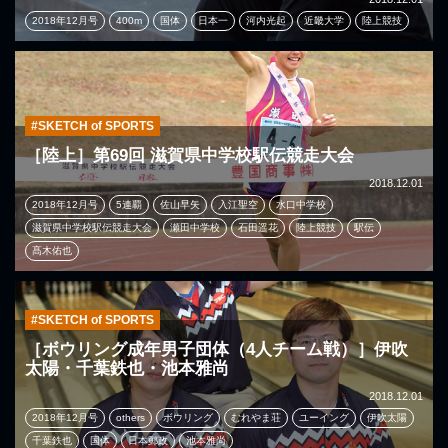
2018年12月号
400m
国体
日本一
河内光起
近畿大学
陸上競技
#SKETCH of SPORTS
［陸上］第69回 滋賀県中学校駅伝競走大会
2018.12.01
2018年12月号
5連覇
佐山早矢
入江聖空
水口中学校
滋賀県中学校駅伝競走大会
瀬田中学校
石田遥花
陸上競技
駅伝
髙木佑也
#SKETCH of SPORTS
［ボウリング成年男子団体（4人チーム戦）］伊吹
太陽・千葉鉄也・池本雅尚
2018.12.01
2018年12月号
others
ボウリング
むれやま荘
ユーイング
伊吹太陽
千葉鉄也
国体
日本郵政
池本雅尚