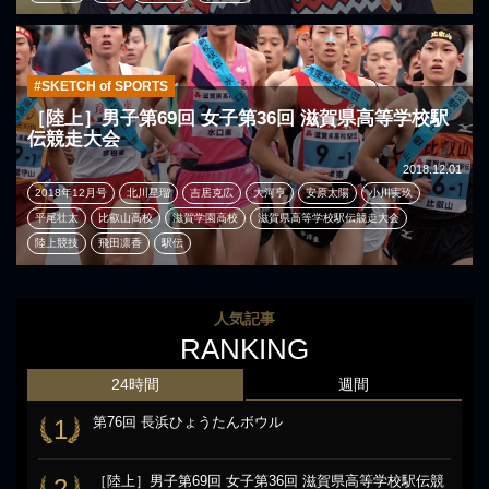
#SKETCH of SPORTS
［陸上］男子第69回 女子第36回 滋賀県高等学校駅
伝競走大会
2018.12.01
2018年12月号
北川星瑠
吉居克広
大河亨
安原太陽
小川実玖
平尾壮太
比叡山高校
滋賀学園高校
滋賀県高等学校駅伝競走大会
陸上競技
飛田凛香
駅伝
人気記事
RANKING
24時間
週間
第76回 長浜ひょうたんボウル
1
［陸上］男子第69回 女子第36回 滋賀県高等学校駅伝競
2