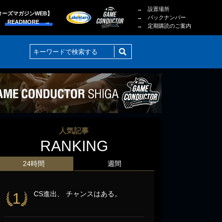
→ 設置場所
ターズマガジンWEB】
→ バックナンバー
READMORE →
→ 定期購読のご案内
人気記事
RANKING
24時間
週間
CS進出、 チャンスはある。
1