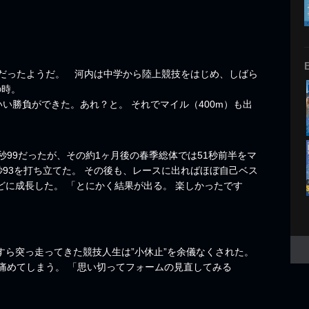
だったようだ。 河内は中学から陸上競技をはじめ、しばら
の時。
いい勝負ができた。あれ？と。 それでマイル（400m）も出
秒99だったが、その約1ヶ月後の春季総体では51秒前半をマ
秒93を打ち立てた。 その後も、レースに出ればほぼ自己ベス
どに成長した。 「とにかく結果が出る。 楽しかったです
すら突っ走ってきた競技人生は”小休止”を余儀なくされた。
痛めてしまう。 「思い切ってフォームの見直してみる