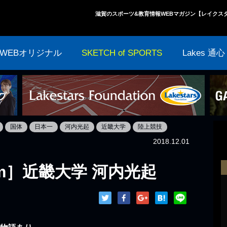
滋賀のスポーツ&教育情報WEBマガジン【レイクス
WEBオリジナル
SKETCH of SPORTS
Lakes 通心
国体
日本一
河内光起
近畿大学
陸上競技
2018.12.01
m］近畿大学 河内光起