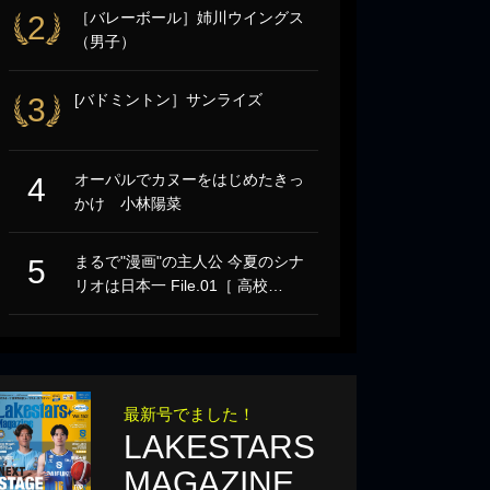
［バレーボール］姉川ウイングス
2
（男子）
[バドミントン］サンライズ
3
オーパルでカヌーをはじめたきっ
4
かけ 小林陽菜
まるで"漫画"の主人公 今夏のシナ
5
リオは日本一 File.01［ 高校…
最新号でました！
LAKESTARS
MAGAZINE