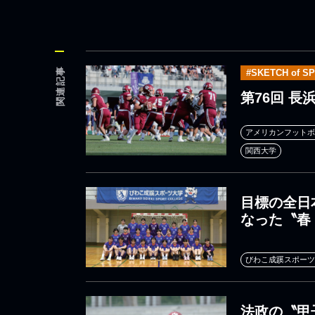
関連記事
#SKETCH of S
第76回 
アメリカンフットボ
関西大学
目標の全日
なった〝春
びわこ成蹊スポーツ
法政の〝甲