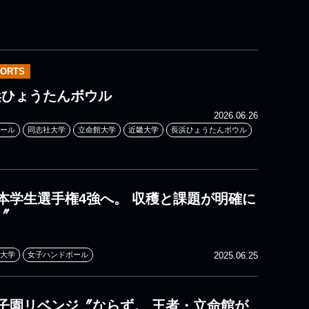
PORTS
長浜ひょうたんボウル
2026.06.26
ール
同志社大学
立命館大学
近畿大学
長浜ひょうたんボウル
本学生選手権4強へ。 収穫と課題が明確に
〞
大学
女子ハンドボール
2025.06.25
子園リベンジ〞ならず。 王者・立命館が