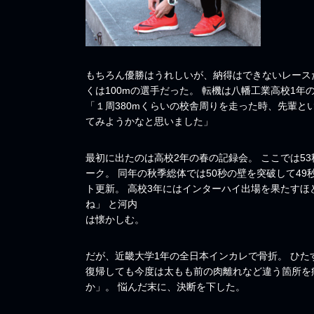
もちろん優勝はうれしいが、納得はできないレース
くは100mの選手だった。 転機は八幡工業高校1年
「１周380mくらいの校舎周りを走った時、先輩と
てみようかなと思いました」
最初に出たのは高校2年の春の記録会。 ここでは53
ーク。 同年の秋季総体では50秒の壁を突破して49
ト更新。 高校3年にはインターハイ出場を果たすほ
ね」 と河内
は懐かしむ。
だが、近畿大学1年の全日本インカレで骨折。 ひた
復帰しても今度は太もも前の肉離れなど違う箇所を
か」。 悩んだ末に、決断を下した。