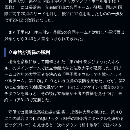
長浜での「第23回 関西中学アメリカンフットボール選手権（1
回戦）」には長浜南・立命館守山の合同チームが登場。同志社国
際に前半20点のリードを許し、後半に12点を返したものの一歩及
ばず20-12で敗戦となった。
また千里FB・住吉川S・兵庫Sの合同チームと対戦した長浜西は
残念ながら0-43と大差をつけられて敗れた。
立命館が貫禄の勝利
場所を彦根に移して開催された「第75回 長浜ひょうたんボウ
ル」のメインゲームでは立命館大学と法政大学が激突した。両チ
ームは昨年の大学王者を決める「甲子園ボウル」でも戦ったライ
バルチーム。第１Qは０-０という互角の攻防を見せた。だが、第2
Ｑに立命館のRB漆原大晟が54ヤードのビッグゲインで最初のタッ
チダウンを奪うと、その後は立命館が王者の貫禄を見せつけ、最
終スコア31-3で完勝した。
守備では長浜北高校出身の副将・LB酒井大輝が魅せた。第４Q
にこの試合２つ目のQBサック（相手の司令塔にタックルを決める
ビッグプレー）を見せると、次のダウン（相手攻撃）ではパスを