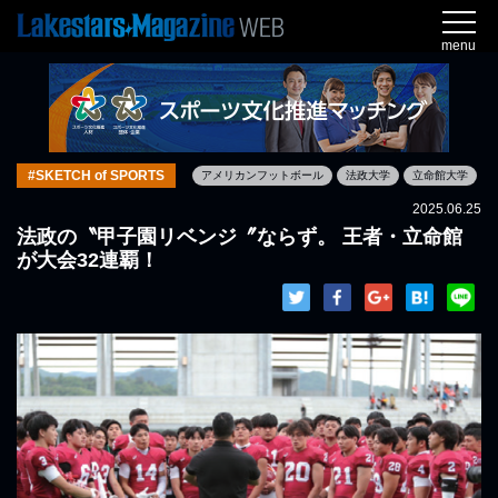
menu
#SKETCH of SPORTS
アメリカンフットボール
法政大学
立命館大学
2025.06.25
法政の〝甲子園リベンジ〞ならず。 王者・立命館
が大会32連覇！