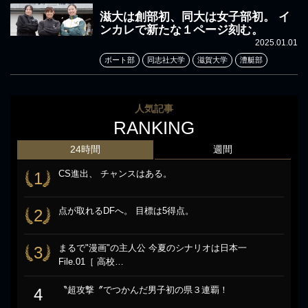
滋大は創部初、同大は女子部初。 イ
ンカレで新たな１ページ刻む。
2025.01.01
ボート部
同志社大学
滋賀大学
漕艇部
人気記事
RANKING
24時間
週間
CS進出、 チャンスはある。
1
点が取れるDFへ。 目標は5得点。
2
まるで"漫画"の主人公 今夏のシナリオは日本一
3
File.01［ 高校…
〝超攻撃〞でつかんだ男子初の県３連覇！
4