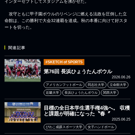
インターセプトしてスタジアムを沸かせた。
攻守ともに甲子園ボウルのリベンジに燃える法政を圧倒した立
命館は、この勝利で大会32連覇を達成。秋の本番に向けて好スタ
ートを切った。
関連記事
#SKETCH of SPORTS
第76回 長浜ひょうたんボウル
2026.06.26
アメリカンフットボール
同志社大学
立命館大学
近畿大学
長浜ひょうたんボウル
関西大学
目標の全日本学生選手権4強へ。 収穫
と課題が明確になった〝春〞
2025.06.25
びわこ成蹊スポーツ大学
女子ハンドボール