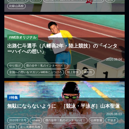
比叡山高校
#WEBオリジナル
出路仁斗選手（八幡高2年・陸上競技）の「インタ
ーハイへの想い」
2020.08.04
やり投げ
僕の全中！私のインターハイ！
全国への想いをマガジンWEBにぶつけろ
陸上競技
高校生
#特集
無駄にならないように ［競泳・平泳ぎ］山本聖蓮
2020.08.03
2020年7月号
others
僕の全中！私のインターハイ！
山本聖蓮
平泳ぎ
競泳
近江兄弟社高校