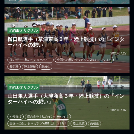
#WEBオリジナル
樋口航選手（草津東高３年・陸上競技）の「インタ
ーハイへの想い」
2020.07.27
僕の全中！私のインターハイ！
全国への想いをマガジンWEBにぶつけろ
長距離
陸上競技
高校生
#WEBオリジナル
山田隼人選手（大津商高３年・陸上競技）の「イン
ターハイへの想い」
2020.07.07
やり投げ
僕の全中！私のインターハイ！
全国への想いをマガジンWEBにぶつけろ！
陸上競技
高校生