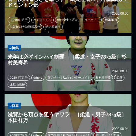
ドミントン部
2020.08.06
2020年7月号
バドミントン
僕の全中！私のインターハイ！
松本葉月
滋賀短期大学附属高校
鈴木草麻生
#特集
来年は必ずインハイ制覇 ［柔道・女子78㎏級］杉
村美寿希
2020.08.05
2020年7月号
others
僕の全中！私のインターハイ！
杉村美寿希
柔道
比叡山高校
#特集
滋賀から頂点を狙うヤワラ ［柔道・男子73㎏級］
本田祥万
2020.08.04
2020年7月号
others
僕の全中！私のインターハイ！
本田祥万
柔道