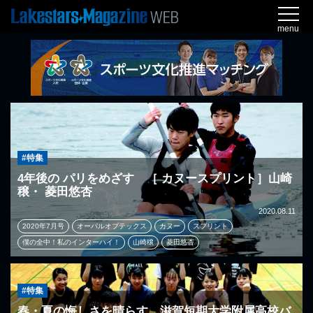
menu
#特集
4年後の パリをめざす ［ カヌースプリント］山崎
穣・ 菱田悠杏
2020.08.11
2020年7月号
オーパルオプテックス
カヌー
スプリント
僕の全中！私のインターハイ！
山崎穣
菱田悠杏
#特集
春・夏の悔しさを晴らす 滋賀短期大学附属高校バ