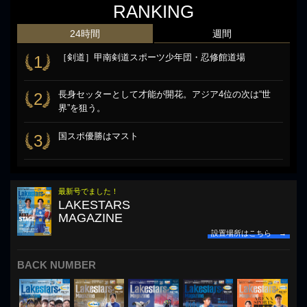
RANKING
24時間
週間
［剣道］甲南剣道スポーツ少年団・忍修館道場
1
長身セッターとして才能が開花。アジア4位の次は“世
2
界”を狙う。
国スポ優勝はマスト
3
最新号でました！
LAKESTARS
MAGAZINE
設置場所はこちら →
BACK NUMBER