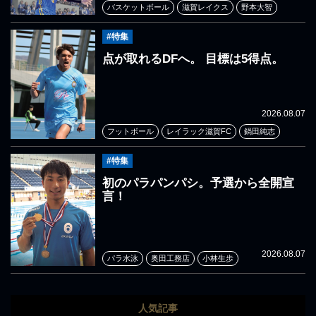
バスケットボール
滋賀レイクス
野本大智
#特集
点が取れるDFへ。 目標は5得点。
2026.08.07
フットボール
レイラック滋賀FC
鍋田純志
#特集
初のパラパンパシ。予選から全開宣
言！
2026.08.07
パラ水泳
奥田工務店
小林生歩
人気記事