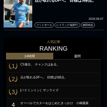
点が取れるDFへ。 目標は5得点。
2026.08.07
フットボール
レイラック滋賀FC
鍋田純志
人気記事
RANKING
24時間
週間
CS進出、 チャンスはある。
1
点が取れるDFへ。 目標は5得点。
2
[バドミントン］サンライズ
3
オーパルでカヌーをはじめたきっかけ 小林陽菜
4