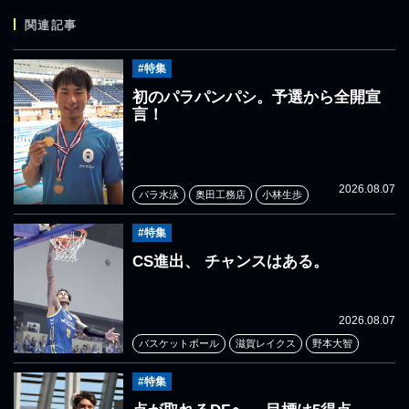
関連記事
#特集
初のパラパンパシ。予選から全開宣
言！
2026.08.07
パラ水泳
奥田工務店
小林生歩
#特集
CS進出、 チャンスはある。
2026.08.07
バスケットボール
滋賀レイクス
野本大智
#特集