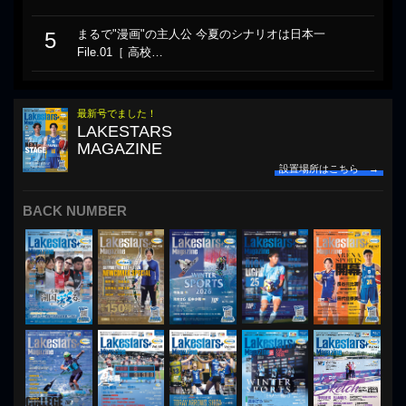
まるで"漫画"の主人公 今夏のシナリオは日本一
5
File.01［ 高校…
最新号でました！
LAKESTARS
MAGAZINE
設置場所はこちら →
BACK NUMBER