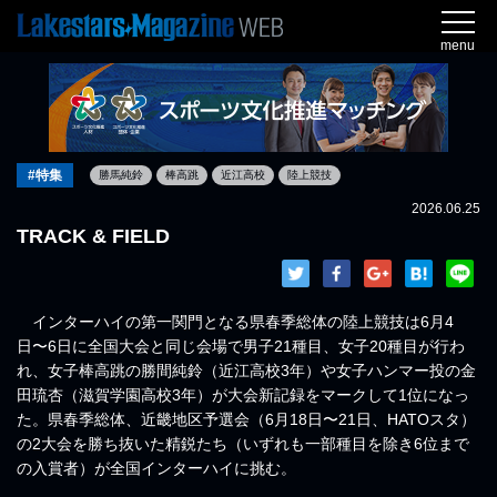
menu
#特集
勝馬純鈴
棒高跳
近江高校
陸上競技
2026.06.25
TRACK & FIELD
インターハイの第一関門となる県春季総体の陸上競技は6月4
日〜6日に全国大会と同じ会場で男子21種目、女子20種目が行わ
れ、女子棒高跳の勝間純鈴（近江高校3年）や女子ハンマー投の金
田琉杏（滋賀学園高校3年）が大会新記録をマークして1位になっ
た。県春季総体、近畿地区予選会（6月18日〜21日、HATOスタ）
の2大会を勝ち抜いた精鋭たち（いずれも一部種目を除き6位まで
の入賞者）が全国インターハイに挑む。