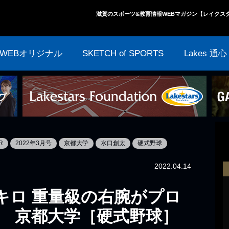
滋賀のスポーツ&教育情報WEBマガジン【レイクス
WEBオリジナル
SKETCH of SPORTS
Lakes 通心
R
2022年3月号
京都大学
水口創太
硬式野球
2022.04.14
52キロ 重量級の右腕がプロ
 京都大学［硬式野球］