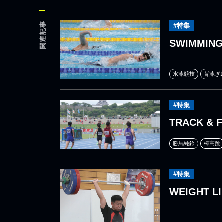
関連記事
#特集
SWIMMIN
水泳競技
背泳ぎ1
#特集
TRACK & F
勝馬純鈴
棒高跳
#特集
WEIGHT LI