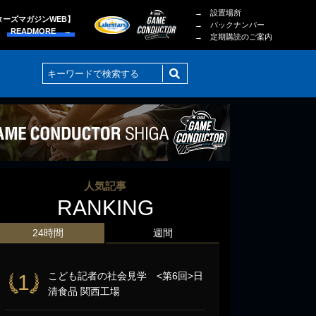
→ 設置場所
ターズマガジンWEB】
→ バックナンバー
READMORE →
→ 定期購読のご案内
人気記事
RANKING
24時間
週間
こども記者の社会見学 <第6回>日
1
清食品 関西工場