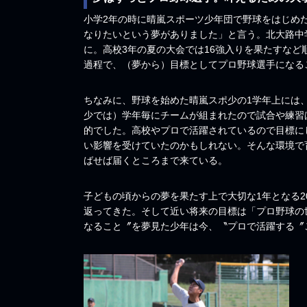
小学2年の時に晴嵐スポーツ少年団で野球をはじめ
なりたいという夢がありました」と言う。北大路中
に。高校3年の夏の大会では16強入りを果たすな
過程で、（夢から）目標としてプロ野球選手になる
ちなみに、野球を始めた晴嵐スポ少の1学年上には、
少では）学年毎にチームが組まれたので試合や練習
的でした。高校やプロで活躍されているので目標に
い影響を受けていたのかもしれない。そんな環境で
ばせば届くところまで来ている。
子どもの頃からの夢を果たす上で大切な1年となる2
返ってきた。そして近い将来の目標は「プロ野球の
なること〞を夢見た少年は今、〝プロで活躍する〞