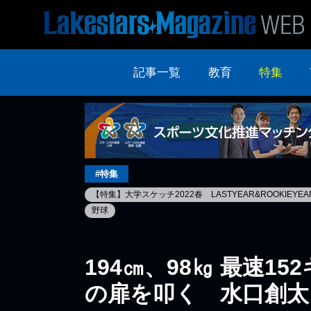
記事一覧
教育
特集
#特集
【特集】大学スケッチ2022春 LASTYEAR&ROOKIEYEA
野球
194㎝、98㎏ 最速1
の扉を叩く 水口創太