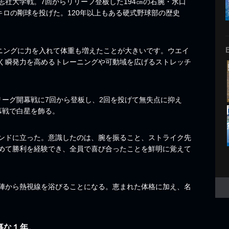
同志社大学戦。7回からリリーフ登板した194㎝の右腕・水口
キロの剛球を投げた。120年以上もある硬式野球部の歴史
ーニングに力を入れて体重も増えたことが大きいです。ウエイ
く瞬発力を高めるトレーニングや可動域を広げるストレッチ
リーグ開幕戦に7回から登板し、2回を投げて無失点に抑え
幕戦で白星を飾る。
ンドに立った。意識したのは、腕を振ること、ストライク先
めて勝利を経験でき、全員で喜び合ったことを鮮明に覚えて
陣から熱視線を浴びることになる。恵まれた体格に加え、名
事な１年。