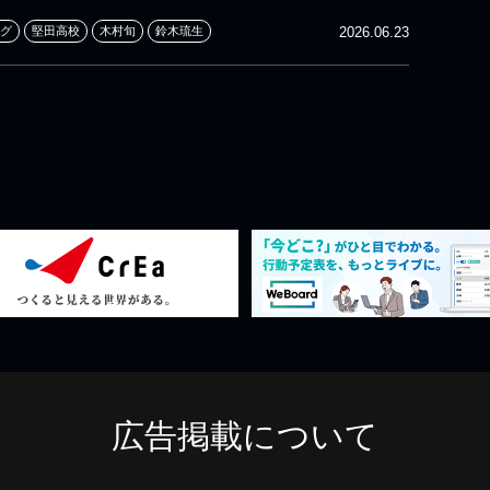
グ
堅田高校
木村旬
鈴木琉生
2026.06.23
広告掲載について