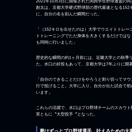
2021年10月3日に開催された関西学生野球連盟の
創太は、京都大学硬式野球部の歴代最速となる152
に、自分の名を刻んだ瞬間だった。
「（152キロを出せたのは）大学でウエイトトレ
トトレーニングでただ身体を大きくするだけではな
も同時に行いました」
歴史的な瞬間の約1ヶ月前には、近畿大学との秋季
た。水口の好投もあって、京都大学は7年ぶりに開
「自分のできることだけをやろうと割り切ってマウ
行で投げること。大学に入り、自分が出た試合で初
います」
これらの活躍で、水口はプロ野球チームのスカウト
実ともに〝大型投手〞となった。
夢はずっとプロ野球選手。叶えるための大