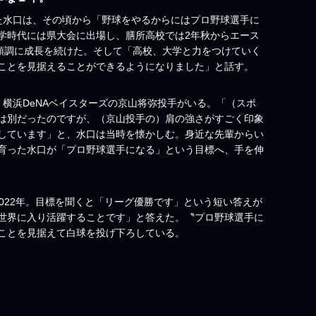
た水口は、その頃から「野球をやるからにはプロ野球選手に
学時代には県大会に出場し、膳所高校では2年秋からエース
ど順調に成長を続けた。そして「高校、大学と力をつけていく
ことを見据えることができるようになりました」と話す。
横浜DeNAベイスターズの京山将弥投手がいる。「（スポ
は別だったのですが、（京山投手の）肩の強さがすごく印象
しています」と、水口は当時を懐かしむ。身近な先輩からい
育った水口が「プロ野球選手になる」という目標へ、手を伸
022年。目標を聞くと「リーグ優勝です」という短い答えが
世界に入り活躍することです」と答えた。〝プロ野球選手に
ことを見据えて白球を投げ下ろしている。