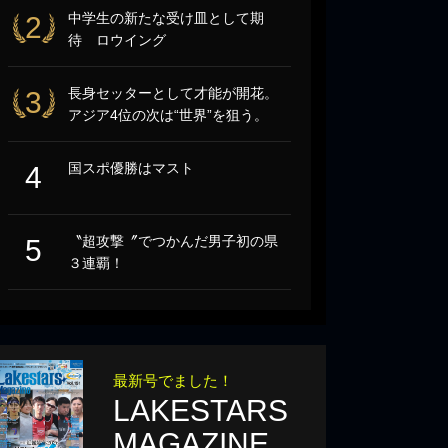
中学生の新たな受け皿として期
2
待 ロウイング
長身セッターとして才能が開花。
3
アジア4位の次は“世界”を狙う。
国スポ優勝はマスト
4
〝超攻撃〞でつかんだ男子初の県
5
３連覇！
最新号でました！
LAKESTARS
MAGAZINE