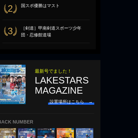
国スポ優勝はマスト
2
［剣道］甲南剣道スポーツ少年
3
団・忍修館道場
最新号でました！
LAKESTARS
MAGAZINE
設置場所はこちら →
BACK NUMBER