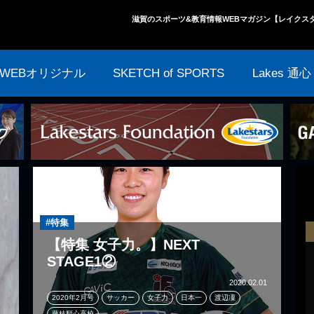
滋賀のスポーツ&教育情報WEBマガジン【レイクス
WEBオリジナル
SKETCH of SPORTS
Lakes 通心
#特集
【特集 女子力。】NEXT
STAGE1②
2020.02.01
2020年2月号
サッカー
女子力
日本一
渡辺凜
藤枝順心高校