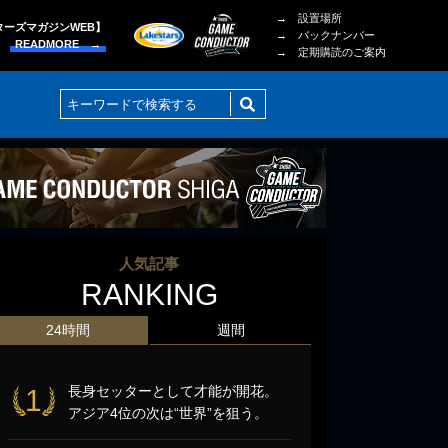
→ 設置場所
ターズマガジンWEB】
→ バックナンバー
READMORE →
→ 定期購読のご案内
人気記事
RANKING
24時間
週間
長身セッターとして才能が開花。
1
アジア4位の次は“世界”を狙う。