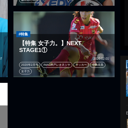
#特集
【特集 女子力。】NEXT
STAGE1①
07
2020.02.01
2020年2月号
INAC神戸レオネッサ
サッカー
中島依美
女子力