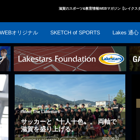
滋賀のスポーツ&教育情報WEBマガジン【レイクス
WEBオリジナル
SKETCH of SPORTS
Lakes 通心
#Meet The Lakestars
サッカーと〝十人十色〟。 両軸で
滋賀を盛り上げる。
2025.08.22
JYUYON 14 ACADEMY
サッカー