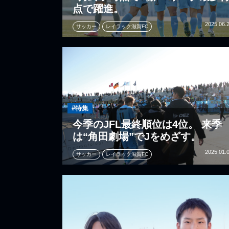
点で躍進。
2025.06.
サッカー
レイラック滋賀FC
#特集
今季のJFL最終順位は4位。 来季
は“角田劇場”でJをめざす。
2025.01.
サッカー
レイラック滋賀FC