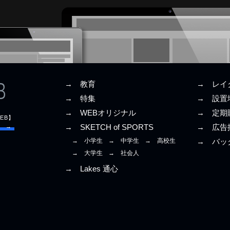
→ 教育
→ レイ
→ 特集
→ 設置
→ WEBオリジナル
→ 定期
EB】
E →
→ SKETCH of SPORTS
→ 広告
→ 小学生
→ 中学生
→ 高校生
→ バッ
→ 大学生
→ 社会人
→ Lakes 通心