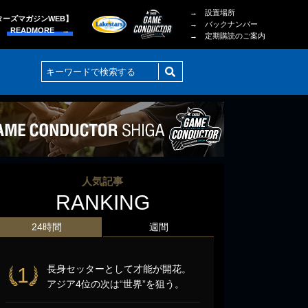
→ 設置場所
ターズマガジンWEB】
→ バックナンバー
READMORE →
→ 定期購読のご案内
人気記事
RANKING
24時間
週間
長身セッターとして才能が開花。
1
アジア4位の次は“世界”を狙う。