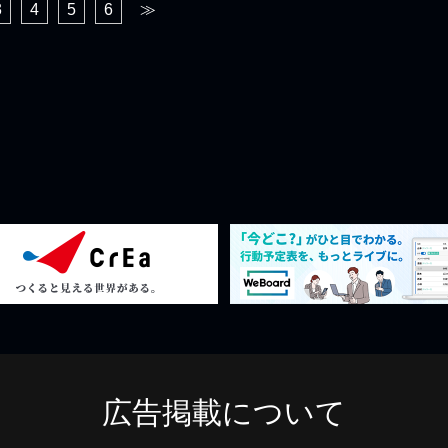
3
4
5
6
≫
広告掲載について