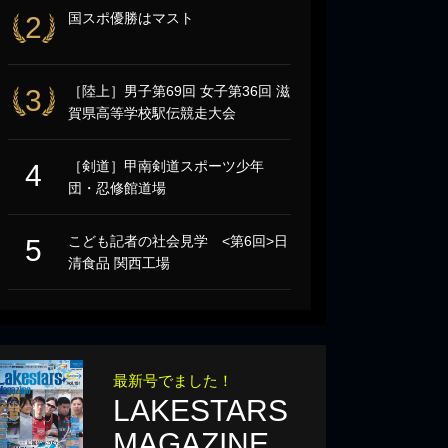
国スポ優勝はマスト
2
［陸上］男子第69回 女子第36回 滋
3
賀県高等学校駅伝競走大会
［剣道］甲南剣道スポーツ少年
4
団・忍修館道場
こども記者の社会見学 <第6回>日
5
清食品 関西工場
最新号でました！
LAKESTARS
MAGAZINE