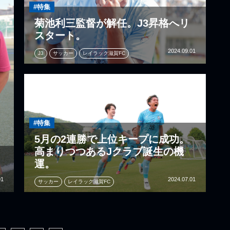
#特集
菊池利三監督が解任。J3昇格へリ
スタート。
2024.09.01
J3
サッカー
レイラック滋賀FC
#特集
5月の2連勝で上位キープに成功。
高まりつつあるJクラブ誕生の機
て
運。
01
2024.07.01
サッカー
レイラック滋賀FC