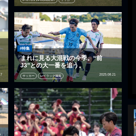
#特集
まれに見る大混戦の今季。“前
J3”との大一番を追う。
17
2025.08.21
サッカー
レイラック滋賀
得