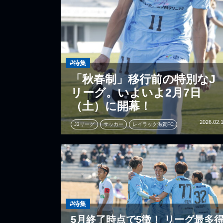
#特集
「秋春制」移行前の特別なJ
リーグ。いよいよ2月7日
（土）に開幕！
2026.02.
J3リーグ
サッカー
レイラック滋賀FC
#特集
5月終了時点で5徴！ リーグ最多