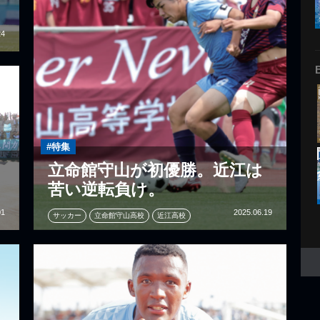
24
#特集
立命館守山が初優勝。近江は
苦い逆転負け。
01
2025.06.19
サッカー
立命館守山高校
近江高校