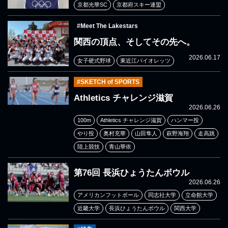
京都光華SC
京都府スキー連盟
#Meet The Lakestars
関西の頂点、そしてその先へ。
2026.06.17
女子硬式野球
東近江バイオレッツ
#SKETCH of SPORTS
Athletics チャレンジ滋賀
2026.06.26
100m
Athletics チャレンジ滋賀
ハンマー投
やり投
奥村充華
山田隼人
萩野海翔
走高跳
陸上競技
青山華依
第76回 長浜ひょうたんボウル
2026.06.26
アメリカンフットボール
同志社大学
立命館大学
近畿大学
長浜ひょうたんボウル
関西大学