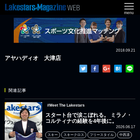
menu
2018.09.21
アヤハディオ 大津店
関連記事
#Meet The Lakestars
スタート台で涙こぼれる。 ミラノ・
コルティナの経験を4年後に。
2026.06.17
スキー
スキークロス
フリースタイル
中西凛