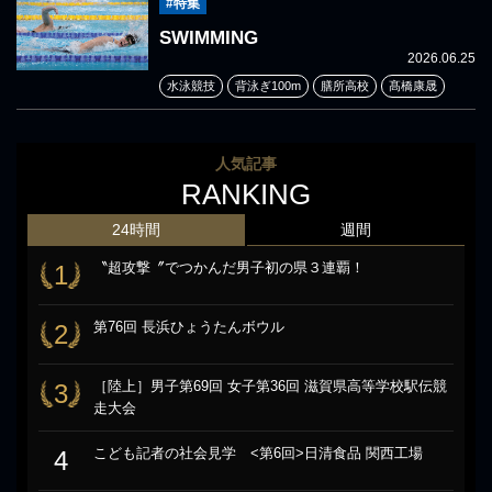
#特集
SWIMMING
2026.06.25
水泳競技
背泳ぎ100m
膳所高校
髙橋康晟
人気記事
RANKING
24時間
週間
〝超攻撃〞でつかんだ男子初の県３連覇！
1
第76回 長浜ひょうたんボウル
2
［陸上］男子第69回 女子第36回 滋賀県高等学校駅伝競
3
走大会
こども記者の社会見学 <第6回>日清食品 関西工場
4