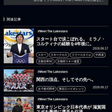
技大会 ブラジル2021」の男子400mで6位入賞など。
関連記事
#Meet The Lakestars
スタート台で涙こぼれる。 ミラノ・
コルティナの経験を4年後に。
2026.06.17
スキー
スキークロス
フリースタイル
中西凛
京都光華SC
京都府スキー連盟
#Meet The Lakestars
関西の頂点、そしてその先へ。
2026.06.17
女子硬式野球
東近江バイオレッツ
#Meet The Lakestars
東京オリンピック日本代表が 滋賀国
スポを最後に選手を引退。