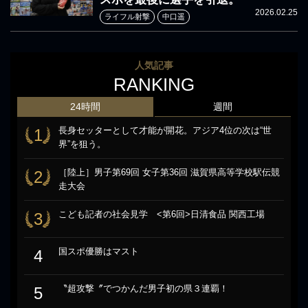
2026.02.25
ライフル射撃
中口遥
人気記事
RANKING
24時間
週間
長身セッターとして才能が開花。アジア4位の次は“世
1
界”を狙う。
［陸上］男子第69回 女子第36回 滋賀県高等学校駅伝競
2
走大会
こども記者の社会見学 <第6回>日清食品 関西工場
3
国スポ優勝はマスト
4
〝超攻撃〞でつかんだ男子初の県３連覇！
5