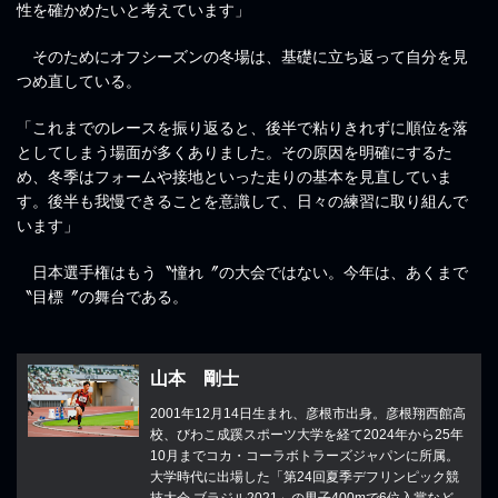
性を確かめたいと考えています」
そのためにオフシーズンの冬場は、基礎に立ち返って自分を見
つめ直している。
「これまでのレースを振り返ると、後半で粘りきれずに順位を落
としてしまう場面が多くありました。その原因を明確にするた
め、冬季はフォームや接地といった走りの基本を見直していま
す。後半も我慢できることを意識して、日々の練習に取り組んで
います」
日本選手権はもう〝憧れ〞の大会ではない。今年は、あくまで
〝目標〞の舞台である。
山本 剛士
2001年12月14日生まれ、彦根市出身。彦根翔西館高
校、びわこ成蹊スポーツ大学を経て2024年から25年
10月までコカ・コーラボトラーズジャパンに所属。
大学時代に出場した「第24回夏季デフリンピック競