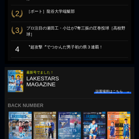
［ボート］龍谷大学端艇部
2
プロ注目の瀬田工・小辻が7奪三振の圧巻投球［高校野
3
球］
〝超攻撃〞でつかんだ男子初の県３連覇！
4
最新号でました！
LAKESTARS
MAGAZINE
設置場所はこちら →
BACK NUMBER