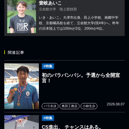
壹岐あいこ
立命館大学 陸上競技部
いき・あいこ。大津市出身。田上小学校、南郷中学
校、京都橘高校を経て、立命館大学(現4年)へ。昨年
の日本陸上では100mが2位、200mが4位。
関連記事
#特集
初のパラパンパシ。予選から全開宣
言！
2026.08.07
パラ水泳
奥田工務店
小林生歩
#特集
CS進出、 チャンスはある。