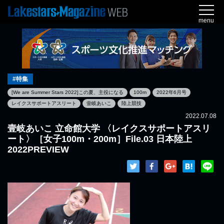
menu
#特集
[We are Summer Stars 2022]この夏、主役になる
100m
2022年6月号
レイクスサポートアスリート
壹岐あいこ
陸上競技
2022.07.08
壹岐あいこ 立命館大学 〈レイクスサポートアスリ
ート〉［女子100m・200m］File.03 日本陸上
2022PREVIEW