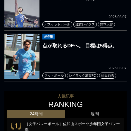
2026.08.07
バスケットボール
滋賀レイクス
野本大智
#特集
点が取れるDFへ。 目標は5得点。
2026.08.07
フットボール
レイラック滋賀FC
鍋田純志
人気記事
RANKING
24時間
週間
［女子バレーボール］佐和山スポーツ少年団女子バレー
1
部