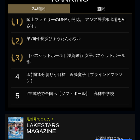
24時間
週間
陸上ファミリーのDNAが開花。 アジア選手権出場をめ
1
ざす。
第76回 長浜ひょうたんボウル
2
［バスケットボール］滋賀銀行 女子バスケットボール
3
部
3時間10分切りが目標 近藤寛子［ブラインドマラソ
4
ン］
2年連続で全国へ【ソフトボール】 高穂中学校
5
最新号でました！
LAKESTARS
MAGAZINE
設置場所はこちら →