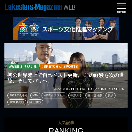
menu
#WEBオリジナル
#SKETCH of SPORTS
初の世界陸上で自己ベスト更新。 この経験を次の世
陸、そしてパリへ。
2022.08.06
PHOTO＆TEXT／KUNIHIKO SHIRAI
2022年8月号
NTN
WEBオリジナル
中京大学
園田世玲奈
競歩
草津東高校
陸上競技
人気記事
RANKING