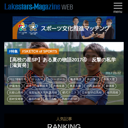
menu
#特集
#SKETCH of SPORTS
【高校の星SP】ある夏の物語2017④ 反撃の私学
［滋賀発］
2017.09.02
2017年9月号
サッカー
バレーボール
亀本颯音
井口瑛心
今井大星
伊藤海生
卓球
塚本国夫
大崎友基
奥原久敬
小西謙太朗
新体操
比叡山高校
滋賀短期大学附属高校
硬式テニス
立命館守山高校
綾羽高校
苗村安寿華
藤田昂陽
近江高校
高校の星SP
人気記事
RANKING