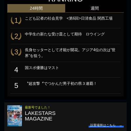
24時間
週間
こども記者の社会見学 <第6回>日清食品 関西工場
1
中学生の新たな受け皿として期待 ロウイング
2
長身セッターとして才能が開花。アジア4位の次は“世
3
界”を狙う。
国スポ優勝はマスト
4
〝超攻撃〞でつかんだ男子初の県３連覇！
5
最新号でました！
LAKESTARS
MAGAZINE
設置場所はこちら →