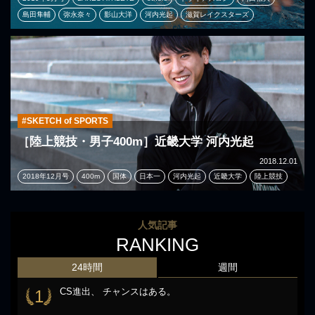
島田隼輔
弥永奈々
影山大洋
河内光起
滋賀レイクスターズ
#SKETCH of SPORTS
［陸上競技・男子400m］近畿大学 河内光起
2018.12.01
2018年12月号
400m
国体
日本一
河内光起
近畿大学
陸上競技
人気記事
RANKING
24時間
週間
CS進出、 チャンスはある。
1