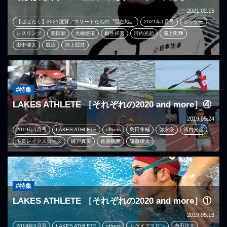
2021.02.15
【はばたく】2021滋賀アスリートたちの〝現在地〟
2021年1月号
ホッケー
レスリング
園田新
大橋悠依
桐生祥秀
河内光起
湯上剛輝
田中健太
競泳
陸上競技
#特集
LAKES ATHLETE ［それぞれの2020 and more］④
2019.05.24
2019年5月号
LAKES ATHLETE
others
島田隼輔
弥永奈
河内光起
滋賀レイクスターズ
綾戸真美
遠藤帆夏
遠藤環太
#特集
LAKES ATHLETE ［それぞれの2020 and more］①
2019.05.13
2019年5月号
LAKES ATHLETE
others
トライアスロン
内田弦大