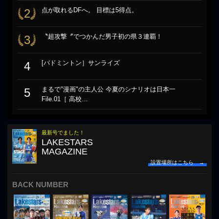
点が取れるDFへ。 目標は5得点。
2
〝超攻撃〞でつかんだ男子初の県３連覇！
3
[バドミントン］サンライズ
4
まるで"漫画"の主人公 今夏のシナリオは日本一
5
File.01［ 高校…
最新号でました！
LAKESTARS
MAGAZINE
設置場所はこちら →
BACK NUMBER