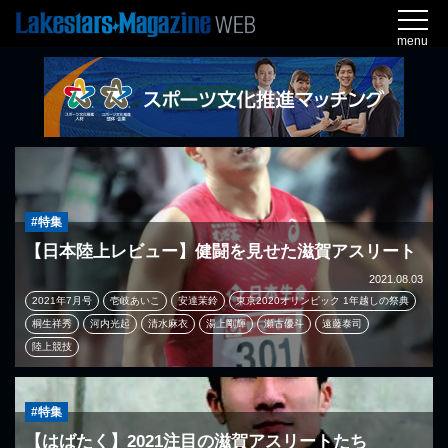
menu
#特集
【日本陸上レビュー】健闘を見せた滋賀アスリート
2021.08.03
2021年7月号
壱岐あいこ
安達茉鈴
東京2020オリンピック 1年越しの祭典
桐生祥秀
河内光起
清水麻衣
湯上剛輝
瀬古優斗
遠藤泰司
陸上競技
#特集
【はばたく】2021注目の滋賀アスリートたち