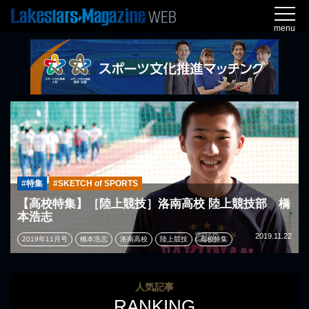
menu
#特集
#SKETCH of SPORTS
【高校特集】［陸上競技］洛南高校 陸上競技部 橋
本浩志
2019.11.22
2019年11月号
橋本浩志
洛南高校
陸上競技
高校特集
人気記事
RANKING