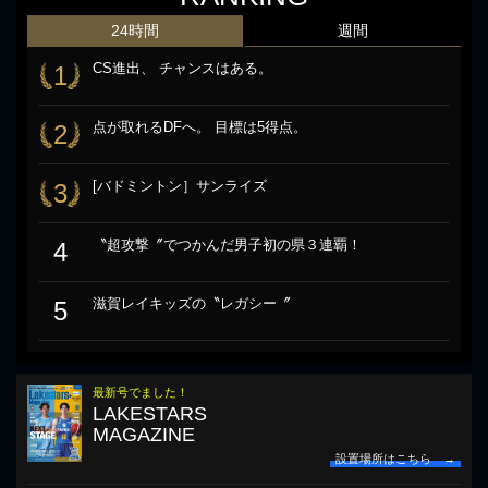
24時間
週間
CS進出、 チャンスはある。
1
点が取れるDFへ。 目標は5得点。
2
[バドミントン］サンライズ
3
〝超攻撃〞でつかんだ男子初の県３連覇！
4
滋賀レイキッズの〝レガシー〞
5
最新号でました！
LAKESTARS
MAGAZINE
設置場所はこちら →