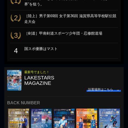
1
界”を狙う。
［陸上］男子第69回 女子第36回 滋賀県高等学校駅伝競
2
走大会
［剣道］甲南剣道スポーツ少年団・忍修館道場
3
国スポ優勝はマスト
4
最新号でました！
LAKESTARS
MAGAZINE
設置場所はこちら →
BACK NUMBER