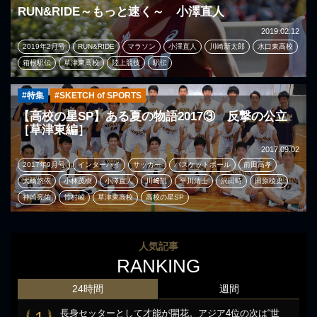
RUN&RIDE～もっと速く～ 小澤直人
2019.02.12
2019年2月号
RUN&RIDE
マラソン
小澤直人
川崎新太郎
水口東高校
箱根駅伝
草津東高校
陸上競技
駅伝
#特集
#SKETCH of SPORTS
【高校の星SP】ある夏の物語2017③ 反撃の公立
［草津東編］
2017.09.02
2017年9月号
インターハイ
サッカー
バスケットボール
前田高孝
大橋悠依
小林茂樹
小澤直人
川﨑凱
平川清士
沢田時
田原稜史
神崎亮佑
竹村崚
草津東高校
高校の星SP
人気記事
RANKING
24時間
週間
長身セッターとして才能が開花。アジア4位の次は“世