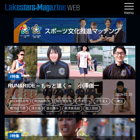
menu
#特集
RUN&RIDE～もっと速く～ 小澤信一
2019.02.15
2019年2月号
RUN&RIDE
園田世玲奈
小澤信一
小澤直人
小﨑遥
棚池穂乃香
澤大地
瀬古優斗
草津東高校
陸上競技
#特集