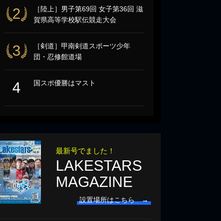
［陸上］男子第69回 女子第36回 滋
2
賀県高等学校駅伝競走大会
［剣道］甲南剣道スポーツ少年
3
団・忍修館道場
国スポ優勝はマスト
4
最新号でました！
LAKESTARS
MAGAZINE
設置場所はこちら →