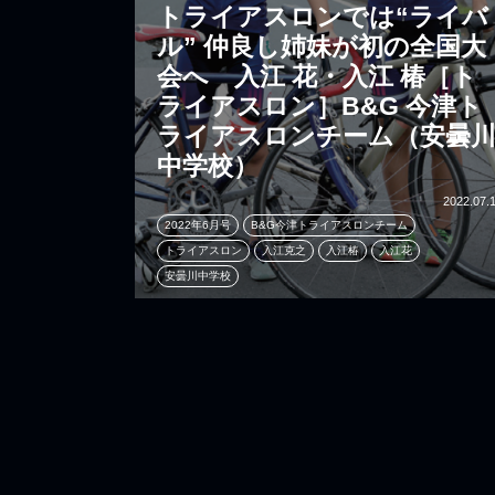
トライアスロンでは“ライバ
ル” 仲良し姉妹が初の全国大
会へ 入江 花・入江 椿［ト
ライアスロン］B&G 今津ト
ライアスロンチーム（安曇
中学校）
2022.07.
2022年6月号
B&G今津トライアスロンチーム
トライアスロン
入江克之
入江椿
入江花
安曇川中学校