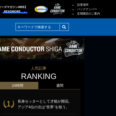
→ 設置場所
ターズマガジンWEB】
→ バックナンバー
READMORE →
→ 定期購読のご案内
人気記事
RANKING
24時間
週間
長身セッターとして才能が開花。
1
アジア4位の次は“世界”を狙う。