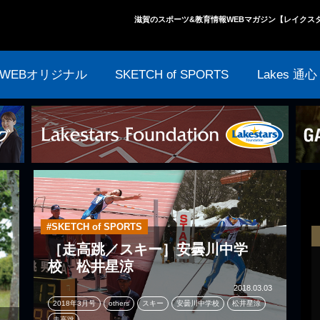
滋賀のスポーツ&教育情報WEBマガジン【レイクス
WEBオリジナル
SKETCH of SPORTS
Lakes 通心
#SKETCH of SPORTS
［走高跳／スキー］安曇川中学
校 松井星涼
2018.03.03
2018年3月号
others
スキー
安曇川中学校
松井星涼
走高跳