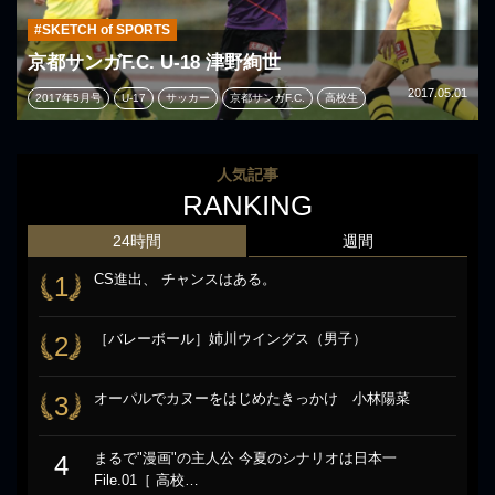
#SKETCH of SPORTS
京都サンガF.C. U-18 津野絢世
2017.05.01
2017年5月号
U-17
サッカー
京都サンガF.C.
高校生
人気記事
RANKING
24時間
週間
CS進出、 チャンスはある。
1
［バレーボール］姉川ウイングス（男子）
2
オーパルでカヌーをはじめたきっかけ 小林陽菜
3
まるで"漫画"の主人公 今夏のシナリオは日本一
4
File.01［ 高校…