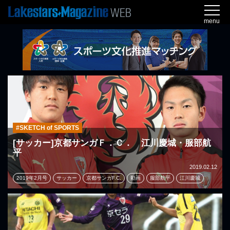
menu
#SKETCH of SPORTS
[サッカー]京都サンガＦ．Ｃ． 江川慶城・服部航
平
2019.02.12
2019年2月号
サッカー
京都サンガF.C.
動画
服部航平
江川慶城