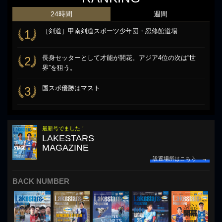
24時間
週間
［剣道］甲南剣道スポーツ少年団・忍修館道場
1
長身セッターとして才能が開花。アジア4位の次は“世
2
界”を狙う。
国スポ優勝はマスト
3
最新号でました！
LAKESTARS
MAGAZINE
設置場所はこちら →
BACK NUMBER