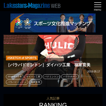
menu
#SKETCH of SPORTS
［パラバドミントン］ダイハツ工業 福家育美
2019.05.17
2019年5月号
ダイハツ工業
バドミントン
パラスポーツ
パラバドミントン
福家育美
人気記事
RANKING