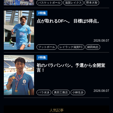
バスケットボール
滋賀レイクス
野本大智
#特集
点が取れるDFへ。 目標は5得点。
2026.08.07
フットボール
レイラック滋賀FC
鍋田純志
#特集
初のパラパンパシ。予選から全開宣
言！
2026.08.07
パラ水泳
奥田工務店
小林生歩
人気記事