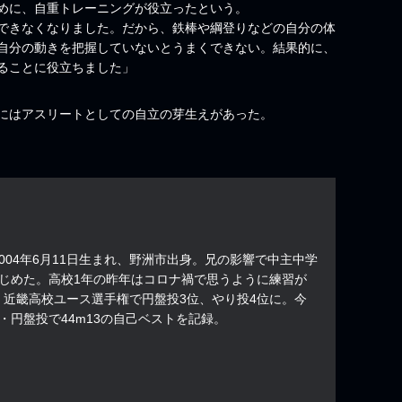
めに、自重トレーニングが役立ったという。
できなくなりました。だから、鉄棒や綱登りなどの自分の体
自分の動きを把握していないとうまくできない。結果的に、
ることに役立ちました」
にはアスリートとしての自立の芽生えがあった。
004年6月11日生まれ、野洲市出身。兄の影響で中主中学
はじめた。高校1年の昨年はコロナ禍で思うように練習が
、近畿高校ユース選手権で円盤投3位、やり投4位に。今
・円盤投で44m13の自己ベストを記録。