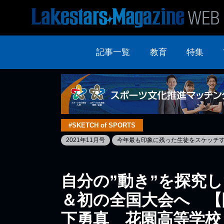
記事一覧
教育
特集
#SKETCH of SPORTS
2021年11月号
今年最も印象に残った生徒をスケッチ
自分の”動き”を探究
＆初の全国大会へ 【
下勇真 花園高等学校