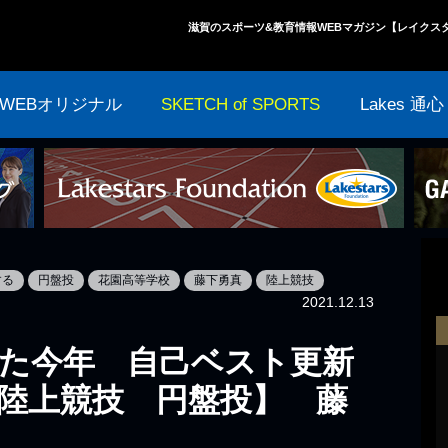
滋賀のスポーツ&教育情報WEBマガジン【レイクス
WEBオリジナル
SKETCH of SPORTS
Lakes 通心
する
円盤投
花園高等学校
藤下勇真
陸上競技
2021.12.13
した今年 自己ベスト更新
陸上競技 円盤投】 藤