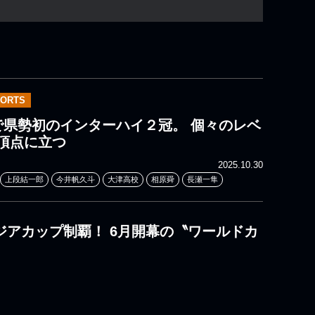
PORTS
で県勢初のインターハイ２冠。 個々のレベ
頂点に立つ
2025.10.30
上段結一郎
今井帆久斗
大津高校
相原舜
長瀬一隼
アジアカップ制覇！ 6月開幕の〝ワールドカ