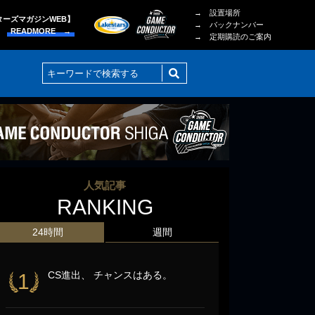
→ 設置場所
ターズマガジンWEB】
→ バックナンバー
READMORE →
→ 定期購読のご案内
人気記事
RANKING
24時間
週間
CS進出、 チャンスはある。
1