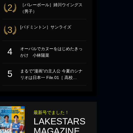
［バレーボール］姉川ウイングス
2
（男子）
[バドミントン］サンライズ
3
オーパルでカヌーをはじめたきっ
4
かけ 小林陽菜
まるで"漫画"の主人公 今夏のシナ
5
リオは日本一 File.01［ 高校…
最新号でました！
LAKESTARS
MAGAZINE