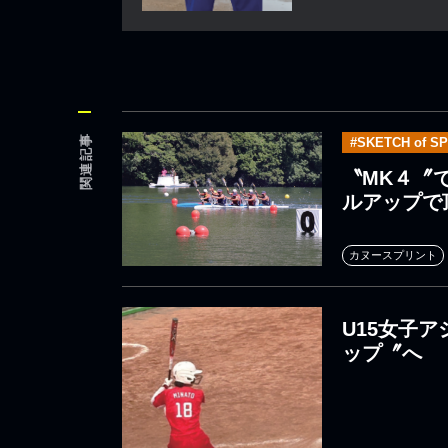
関連記事
#SKETCH of S
〝MK４〞
ルアップで
カヌースプリント
U15女子
ップ〞へ