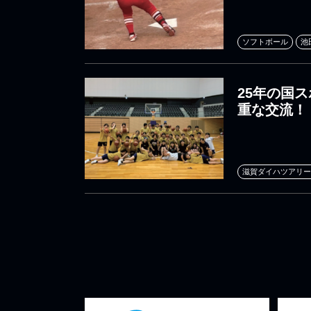
ソフトボール
池
25年の国
重な交流！
滋賀ダイハツアリー