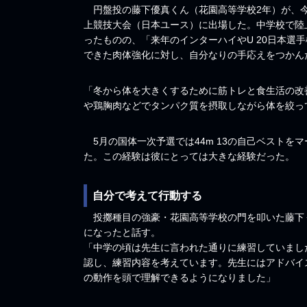
円盤投の藤下優真くん（花園高等学校2年）が、今年1
上競技大会（日本ユース）に出場した。中学校で陸
ったものの、「来年のインターハイやU 20日本選
できた肉体強化に対し、自分なりの手応えをつかん
「冬から体を大きくするために筋トレと食生活の改
や鶏胸肉などでタンパク質を摂取しながら体を絞っ
5月の国体一次予選では44m 13の自己ベストを
た。この経験は彼にとっては大きな経験だった。
自分で考えて行動する
投擲種目の強豪・花園高等学校の門を叩いた藤下
になったと話す。
「中学の頃は先生に言われた通りに練習していまし
認し、練習内容を考えています。先生にはアドバイ
の動作を頭で理解できるようになりました」