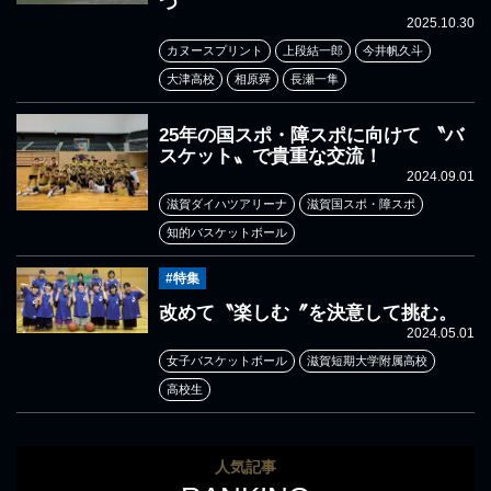
つ
2025.10.30
カヌースプリント
上段結一郎
今井帆久斗
大津高校
相原舜
長瀬一隼
25年の国スポ・障スポに向けて 〝バ
スケット〟で貴重な交流！
2024.09.01
滋賀ダイハツアリーナ
滋賀国スポ・障スポ
知的バスケットボール
#特集
改めて〝楽しむ〞を決意して挑む。
2024.05.01
女子バスケットボール
滋賀短期大学附属高校
高校生
人気記事