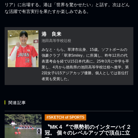
リア）に出場する。港は「世界を驚かせたい」と話す。次はどん
な活躍で有言実行を果たすか楽しみである。
港 良来
池田高等学校辻校
みなと・らら。草津市出身、15歳。ソフトボールの
強豪クラブ「草津Smiley」に所属し、昨年12月の代
表選考会を経てU15日本代表に。25年3月に中学を卒
業し、4月から徳島県の池田高等学校辻校へ進学。第
2回女子U15アジアカップ優勝。個人としては首位打
者賞も受賞した。
関連記事
#SKETCH of SPORTS
〝MK４〞で県勢初のインターハイ２
冠。 個々のレベルアップで頂点に立