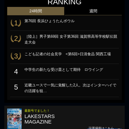
RANKING
24時間
週間
第76回 長浜ひょうたんボウル
1
［陸上］男子第69回 女子第36回 滋賀県高等学校駅伝競
2
走大会
こども記者の社会見学 <第6回>日清食品 関西工場
3
中学生の新たな受け皿として期待 ロウイング
4
近畿ユースで一気に覚醒した2人。次はインターハイで
5
の活躍を狙…
最新号でました！
LAKESTARS
MAGAZINE
設置場所はこちら →