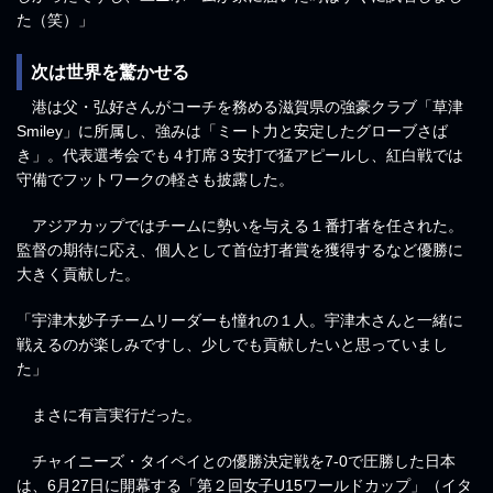
た（笑）」
次は世界を驚かせる
港は父・弘好さんがコーチを務める滋賀県の強豪クラブ「草津
Smiley」に所属し、強みは「ミート力と安定したグローブさば
き」。代表選考会でも４打席３安打で猛アピールし、紅白戦では
守備でフットワークの軽さも披露した。
アジアカップではチームに勢いを与える１番打者を任された。
監督の期待に応え、個人として首位打者賞を獲得するなど優勝に
大きく貢献した。
「宇津木妙子チームリーダーも憧れの１人。宇津木さんと一緒に
戦えるのが楽しみですし、少しでも貢献したいと思っていまし
た」
まさに有言実行だった。
チャイニーズ・タイペイとの優勝決定戦を7-0で圧勝した日本
は、6月27日に開幕する「第２回女子U15ワールドカップ」（イタ