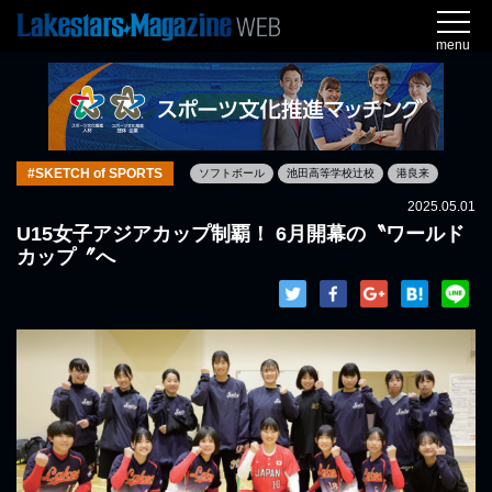
menu
#SKETCH of SPORTS
ソフトボール
池田高等学校辻校
港良来
2025.05.01
U15女子アジアカップ制覇！ 6月開幕の〝ワールド
カップ〞へ