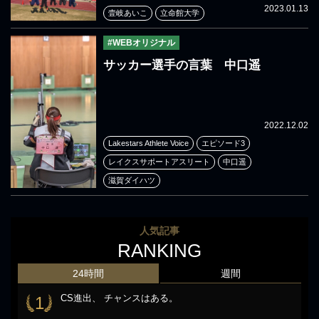
2023.01.13
壹岐あいこ
立命館大学
#WEBオリジナル
サッカー選手の言葉 中口遥
2022.12.02
Lakestars Athlete Voice
エピソード3
レイクスサポートアスリート
中口遥
滋賀ダイハツ
人気記事
RANKING
24時間
週間
CS進出、 チャンスはある。
1