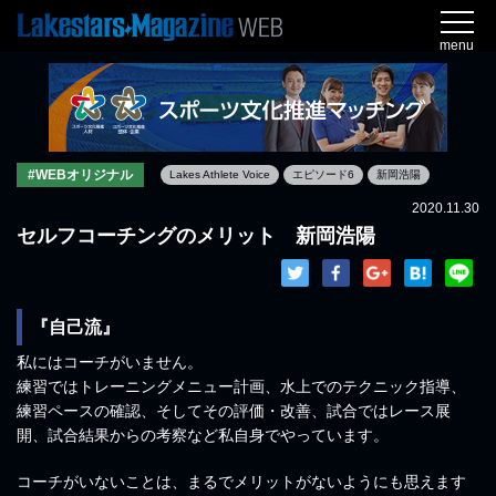
menu
#WEBオリジナル
Lakes Athlete Voice
エピソード6
新岡浩陽
2020.11.30
セルフコーチングのメリット 新岡浩陽
『自己流』
私にはコーチがいません。
練習ではトレーニングメニュー計画、水上でのテクニック指導、
練習ペースの確認、そしてその評価・改善、試合ではレース展
開、試合結果からの考察など私自身でやっています。
コーチがいないことは、まるでメリットがないようにも思えます