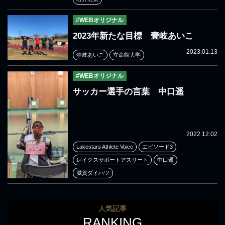
#WEBオリジナル
2023年新たな目標 壹岐あいこ
2023.01.13
壹岐あいこ
立命館大学
#WEBオリジナル
サッカー選手の言葉 中口遥
2022.12.02
Lakestars Athlete Voice
エピソード3
レイクスサポートアスリート
中口遥
滋賀ダイハツ
人気記事
RANKING