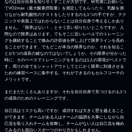
なのは自分自身を知り尽くすことが大切です。研究者にお願いし
てVO2max（最大酸素摂取量）を測定してもらったり、乳酸を測
りながら耐乳酸性のテストをしたりするのも1つの手ですが、テク
ニックや表面上ではわからないことは自分自身で考えるしかあり
ません。「限界はない！」とそう言い切りたいところですが、人
間なので限界はあります。でもそこに近いレベルでのトレーニン
グを継続することで痛みの許容値を押し上げて限界ラインを高め
ることができます。でもどこが本当の限界なのか、それを知るこ
とが1つの成長の鍵なのではないでしょうか。その限界が分かった
時に、そのペースでトレーニングをするのは1人の環境がベストで
す。周りの全てをシャットアウトしてとにかく限界に到達させる
ための練習ペースに集中する。それができるのもセルフコーチの
メリットです。
まだまだたくさんありますが、それを自分自身で見つけるのも1つ
の成長のためのトレーニングです。
自己流はリスクも高いですが、成功すれば大きく壁を越えること
ができます。チームがある人はチームの協調を大事にしながら自
己流を取り入れチームを鼓舞し、チームがない人は自己流を極め
てみるのも面白いスポーツのやり方かもしれません。