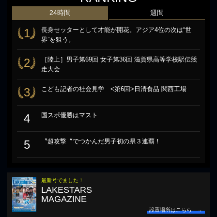
24時間
週間
長身セッターとして才能が開花。アジア4位の次は“世
1
界”を狙う。
［陸上］男子第69回 女子第36回 滋賀県高等学校駅伝競
2
走大会
こども記者の社会見学 <第6回>日清食品 関西工場
3
国スポ優勝はマスト
4
〝超攻撃〞でつかんだ男子初の県３連覇！
5
最新号でました！
LAKESTARS
MAGAZINE
設置場所はこちら →