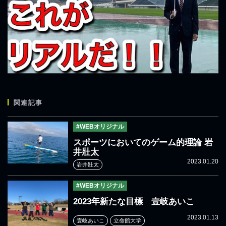
関連記事
#WEBオリジナル
スポーツにおいてのゲーム的理論 岩
井壯太
2023.01.20
岩井壯太
#WEBオリジナル
2023年新たな目標 壹岐あいこ
2023.01.13
壹岐あいこ
立命館大学