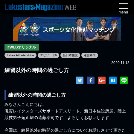
menu
#WEBオリジナル
Lakes Athlete Voice
エピソード6
新日本住設
遠藤泰司
2020.11.13
練習以外の時間の過ごし方
練習以外の時間の過ごし方
みなさんこんにちは。
滋賀レイクスターズサポートアスリート、新日本住設所属、陸上
競技男子短距離の遠藤泰司です。よろしくお願いします。
今回は、練習以外の時間の過ごし方についてお話しさせて頂きた