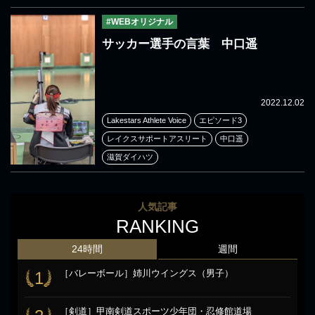
#WEBオリジナル
サッカー選手の言葉 中口遥
2022.12.02
Lakestars Athlete Voice
エピソード3
レイクスサポートアスリート
中口遥
滋賀ダイハツ
人気記事
RANKING
24時間
週間
［バレーボール］姉川ウイングス（男子）
1
［剣道］甲南剣道スポーツ少年団・忍修館道場