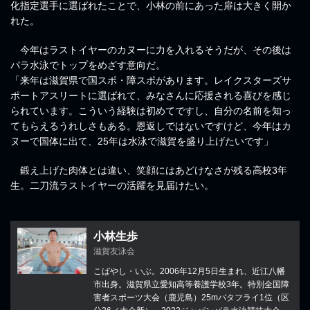
化指定選手に選ばれたことで、小林の前にあった扉は大きく開か
れた。
今年はラストイヤーのカヌーに力を入れるそうだが、その後は
パラ水泳でトップをめざす意向だ。
「来年は滋賀県で国スポ・障スポがあります。レイクスターズサ
ポートアスリートに選ばれて、みなさんに応援される喜びを感じ
られています。こういう経験は初めてですし、自分の名前を知っ
てもらえるうれしさもある。恩返しではないですけど、今年はカ
ヌーで国体に出て、25年は水泳で滋賀を盛り上げたいです」
鍛え上げた肉体とは違い、笑顔にはあどけなさが残る高校3年
生。二刀流ラストイヤーの活躍を見届けたい。
小林生歩
滋賀友泳会
こばやし・いぶ。2006年12月5日生まれ、近江八幡
市出身。滋賀県立愛知高等養護学校3年。特別全国障
害者スポーツ大会（鹿児島）25mバタフライ1位（区