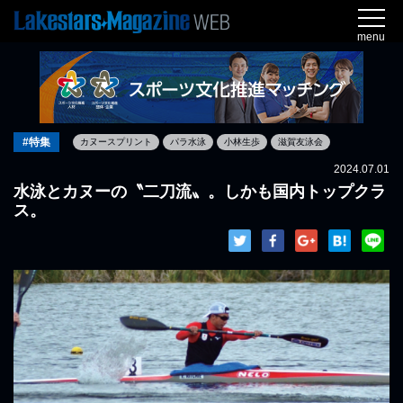
menu
#特集
カヌースプリント
パラ水泳
小林生歩
滋賀友泳会
2024.07.01
水泳とカヌーの〝二刀流〟。しかも国内トップクラ
ス。