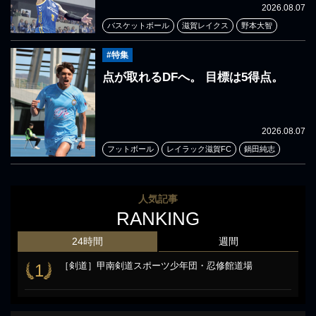
2026.08.07
バスケットボール
滋賀レイクス
野本大智
#特集
点が取れるDFへ。 目標は5得点。
2026.08.07
フットボール
レイラック滋賀FC
鍋田純志
人気記事
RANKING
24時間
週間
［剣道］甲南剣道スポーツ少年団・忍修館道場
1