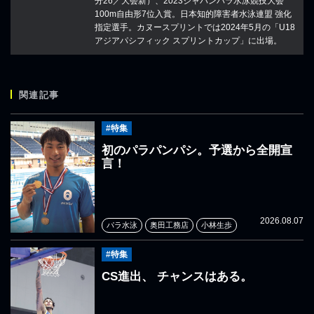
分26／大会新）、2023ジャパンパラ水泳競技大会
100m自由形7位入賞。日本知的障害者水泳連盟 強化
指定選手。カヌースプリントでは2024年5月の「U18
アジアパシフィック スプリントカップ」に出場。
関連記事
#特集
初のパラパンパシ。予選から全開宣
言！
2026.08.07
パラ水泳
奥田工務店
小林生歩
#特集
CS進出、 チャンスはある。