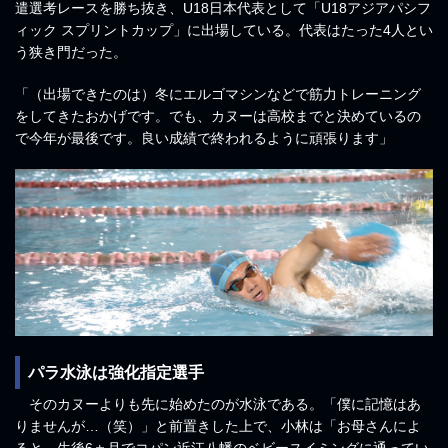
遣選考レースを勝ち抜き、U18日本代表として「U18アジアパシフ
ィック スプリントカップ」に出場している。代表はたった4人とい
う狭き門だった。
「（出場できたのは）冬にエルゴマシンなどで筋力トレーニング
をしてきたおかげです。でも、カヌーは高校までと決めているの
で今年が最後です。良い成績で終われるように頑張ります」
パラ水泳は強化指定選手
そのカヌーよりも先に始めたのが水泳である。「僕に記憶はあ
りませんが…（笑）」と前置きした上で、小林は「お母さんによ
ると、生後6ヵ月でコパン近江八幡のベビースイミングに通ってい