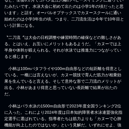
たみたいです。水泳大会に初めて出たのは小学1年の頃だったと思
います」と話す。オーパルオプテックスでカヌースクールに通い
始めたのは小学3年生の頃。つまり、二刀流生活は今年で10年目と
いう計算になる。
〝二刀流〞は大会の日程調整や練習時間の確保などの難しさがあ
る。とはいえ、お互いにメリットもあるようだ。「カヌーでは上
半身や体幹が鍛えられる。それが水泳では推進力につながってい
ると感じます」
小林は100mバタフライや100m自由形などの短距離を得意とし
ている。一概には言えないが、カヌー競技で育んだ筋力が相乗効
果を生んでいると言える。そして意外な形で二刀流のメリットが
出る。小林があまり得意と思っていない長距離で結果が出たの
だ。
小林はパラ水泳の1500m自由形で2023年度全国ランキング2位
に入った。これにより2024年度は日本知的障害者水泳連盟強化指
定選手に選ばれている。指導者たちは筋力よりも「カヌーで心肺
機能が向上したのではないか」という見解だ。いずれにせよ、強