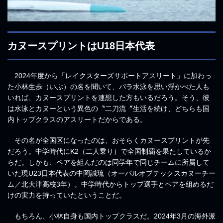
カヌースプリントはU18日本代表
2024年度から「レイクスターズサポートアスリート」に加わっ
た小林生歩（いぶ）の名を聞いて、パラ水泳を思い浮かべた人も
いれば、カヌースプリントを連想した方もいるだろう。そう、彼
は水泳とカヌーという異色の〝二刀流〞生活を続け、どちらも国
内トップクラスのアスリートだからである。
その名が全国区になったのは、おそらくカヌースプリントが先
だろう。中学時代にK2（二人乗り）で全国制覇を果たしているか
らだ。しかも、ペアを組んだのは同学年で同じチームに所属して
いた現U23日本代表の中岡誠琉（オーパルオプテックスカヌーチー
ム／北大津高校3年）。中学時代からトップ選手とペアを組めるだ
けの実力を持っていたということだ。
もちろん、小林自身も国内トップクラスだ。2024年3月の海外派