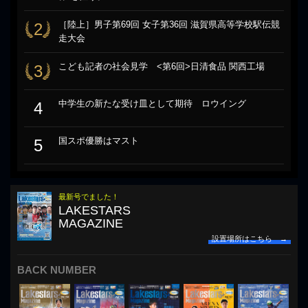
［陸上］男子第69回 女子第36回 滋賀県高等学校駅伝競
2
走大会
こども記者の社会見学 <第6回>日清食品 関西工場
3
中学生の新たな受け皿として期待 ロウイング
4
国スポ優勝はマスト
5
最新号でました！
LAKESTARS
MAGAZINE
設置場所はこちら →
BACK NUMBER