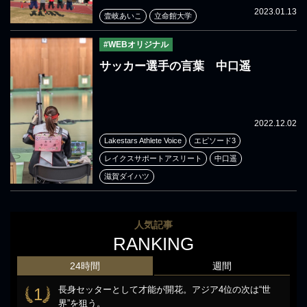
2023.01.13
壹岐あいこ
立命館大学
#WEBオリジナル
サッカー選手の言葉 中口遥
2022.12.02
Lakestars Athlete Voice
エピソード3
レイクスサポートアスリート
中口遥
滋賀ダイハツ
人気記事
RANKING
24時間
週間
長身セッターとして才能が開花。アジア4位の次は“世
1
界”を狙う。