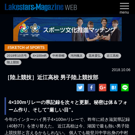
menu
#SKETCH of SPORTS
2018年10月号
4×100mR
中村恭輔
河内颯太
花本貴弘
近江高校
陸上競技
2018.10.06
［陸上競技］近江高校 男子陸上競技部
4×100mリレーの県記録を次々と更新。秘密は体＆フォ
ーム作り、そして”厳しい目”。
今年のインターハイ男子4×100mリレーで、昨年に続き滋賀県記録
（40秒77）を塗り替えた。 近江高校は今、湖国で最も熱い男子陸
上競技部と言えるかもしれない。 個人でも能登川中学出身の中村