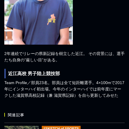
2年連続でリレーの県新記録を樹立した近江。 その背景には、選手
たち自身の”厳しい目”がある。
近江高校 男子陸上競技部
Team Profile／部員23名。部員は全て短距離選手。4×100mで2017
年にインターハイ初出場。今年のインターハイでは前年度にマー
クした滋賀県高校記録（兼 滋賀県記録）を自ら更新してみせた
関連記事
#SKETCH of SPORTS