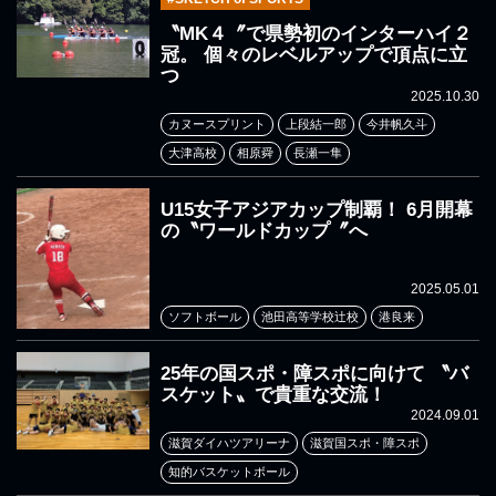
〝MK４〞で県勢初のインターハイ２
冠。 個々のレベルアップで頂点に立
つ
2025.10.30
カヌースプリント
上段結一郎
今井帆久斗
大津高校
相原舜
長瀬一隼
U15女子アジアカップ制覇！ 6月開幕
の〝ワールドカップ〞へ
2025.05.01
ソフトボール
池田高等学校辻校
港良来
25年の国スポ・障スポに向けて 〝バ
スケット〟で貴重な交流！
2024.09.01
滋賀ダイハツアリーナ
滋賀国スポ・障スポ
知的バスケットボール