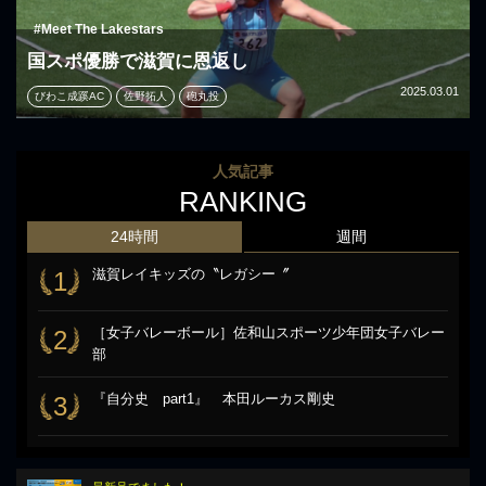
#Meet The Lakestars
国スポ優勝で滋賀に恩返し
2025.03.01
びわこ成蹊AC
佐野拓人
砲丸投
人気記事
RANKING
24時間
週間
滋賀レイキッズの〝レガシー〞
1
［女子バレーボール］佐和山スポーツ少年団女子バレー
2
部
『自分史 part1』 本田ルーカス剛史
3