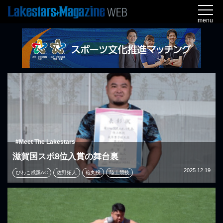
menu
#Meet The Lakestars
滋賀国スポ8位入賞の舞台裏
2025.12.19
びわこ成蹊AC
佐野拓人
砲丸投
陸上競技