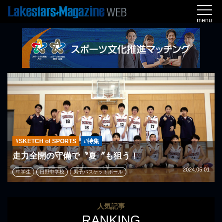
menu
#SKETCH of SPORTS
#特集
走力全開の守備で〝夏〞も狙う！
2024.05.01
中学生
日野中学校
男子バスケットボール
人気記事
RANKING