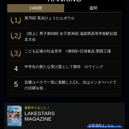
24時間
週間
第76回 長浜ひょうたんボウル
1
［陸上］男子第69回 女子第36回 滋賀県高等学校駅伝競
2
走大会
こども記者の社会見学 <第6回>日清食品 関西工場
3
中学生の新たな受け皿として期待 ロウイング
4
近畿ユースで一気に覚醒した2人。次はインターハイで
5
の活躍を狙…
最新号でました！
LAKESTARS
MAGAZINE
設置場所はこちら →