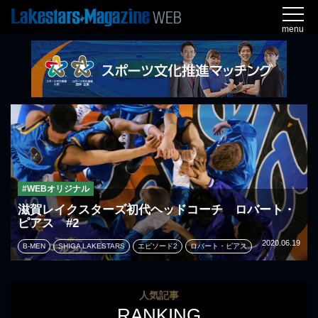
menu
#WEBオリジナル
滋賀レイクスターズ初代ヘッドコーチ ロバート・
ピアス #2
2020.06.19
B-MEN
SHIGA LAKESTARS
エピソード2
ロバート・ピアス
人気記事
RANKING