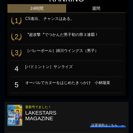
24時間
週間
CS進出、 チャンスはある。
1
〝超攻撃〞でつかんだ男子初の県３連覇！
2
［バレーボール］姉川ウイングス（男子）
3
[バドミントン］サンライズ
4
オーパルでカヌーをはじめたきっかけ 小林陽菜
5
最新号でました！
LAKESTARS
MAGAZINE
設置場所はこちら →