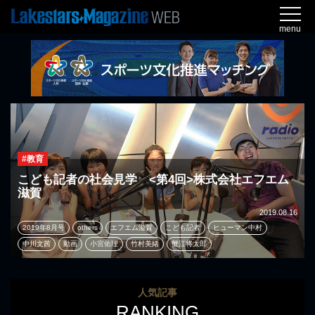
menu
#教育
こども記者の社会見学 <第4回>株式会社エフエム
滋賀
2019.08.16
2019年8月号
others
エフエム滋賀
こども記者
ヒューマン中村
中川文茜
動画
小宮佑理
竹村美緒
蟹江将太郎
人気記事
RANKING