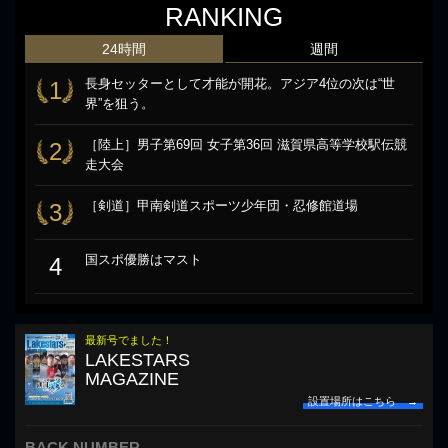
RANKING
24時間
週間
長身セッターとして才能が開花。アジア4位の次は“世
1
界”を狙う。
［陸上］男子第69回 女子第36回 滋賀県高等学校駅伝競
2
走大会
［剣道］甲南剣道スポーツ少年団・忍修館道場
3
国スポ優勝はマスト
4
最新号でました！
LAKESTARS
MAGAZINE
設置場所はこちら →
BACK NUMBER