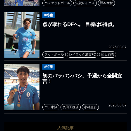
バスケットボール
滋賀レイクス
野本大智
#特集
点が取れるDFへ。 目標は5得点。
2026.08.07
フットボール
レイラック滋賀FC
鍋田純志
#特集
初のパラパンパシ。予選から全開宣
言！
2026.08.07
パラ水泳
奥田工務店
小林生歩
人気記事